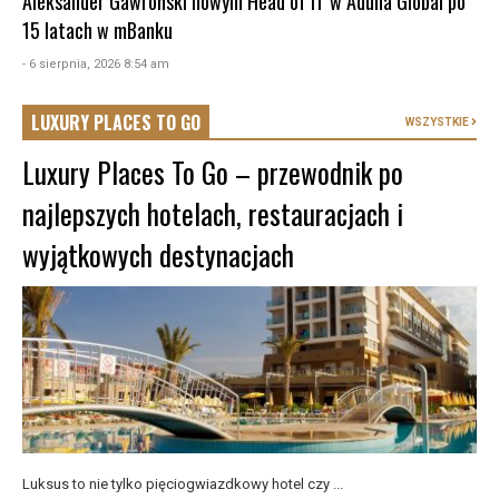
Aleksander Gawroński nowym Head of IT w Aduna Global po
15 latach w mBanku
- 6 sierpnia, 2026 8:54 am
LUXURY PLACES TO GO
WSZYSTKIE
Luxury Places To Go – przewodnik po
najlepszych hotelach, restauracjach i
wyjątkowych destynacjach
Luksus to nie tylko pięciogwiazdkowy hotel czy ...