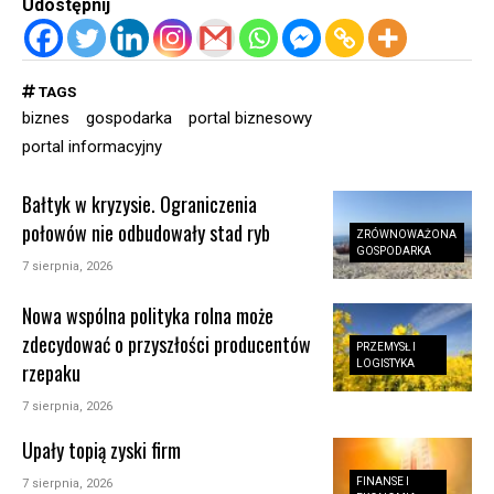
Udostępnij
TAGS
biznes
gospodarka
portal biznesowy
portal informacyjny
Bałtyk w kryzysie. Ograniczenia
połowów nie odbudowały stad ryb
ZRÓWNOWAŻONA
GOSPODARKA
7 sierpnia, 2026
Nowa wspólna polityka rolna może
zdecydować o przyszłości producentów
PRZEMYSŁ I
LOGISTYKA
rzepaku
7 sierpnia, 2026
Upały topią zyski firm
FINANSE I
7 sierpnia, 2026