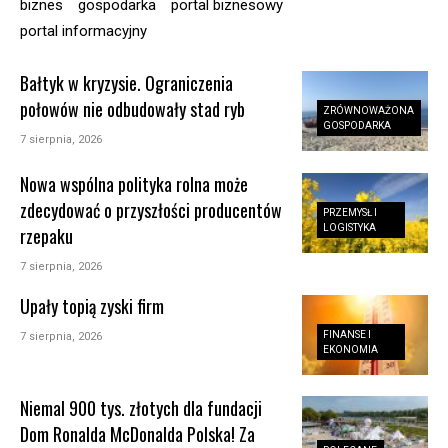
biznes
gospodarka
portal biznesowy
portal informacyjny
Bałtyk w kryzysie. Ograniczenia
połowów nie odbudowały stad ryb
ZRÓWNOWAŻONA
GOSPODARKA
7 sierpnia, 2026
Nowa wspólna polityka rolna może
zdecydować o przyszłości producentów
PRZEMYSŁ I
LOGISTYKA
rzepaku
7 sierpnia, 2026
Upały topią zyski firm
FINANSE I
7 sierpnia, 2026
EKONOMIA
Niemal 900 tys. złotych dla fundacji
Dom Ronalda McDonalda Polska! Za