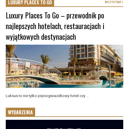
LUXURY PLACES TO GO
WSZYSTKIE
Luxury Places To Go – przewodnik po
najlepszych hotelach, restauracjach i
wyjątkowych destynacjach
Luksus to nie tylko pięciogwiazdkowy hotel czy ...
WYDARZENIA