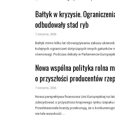
Bałtyk w kryzysie. Ograniczeni
odbudowały stad ryb
7 sierpnia, 2026
Bałtyk mimo kilku lat obowiązywania zakazu ukieru
kolejnych ograniczeń dotyczących innych gatunków n
równowagi. Podczas debaty w Parlamencie Europejski
Nowa wspólna polityka rolna 
o przyszłości producentów rze
7 sierpnia, 2026
Nowa perspektywa finansowa Unii Europejskiej na l
zdecydować o przyszłości krajowego rynku rzepaku i
Przedstawiciele branży przekonują, że o konkurencyj
nie tyle wysokość ...