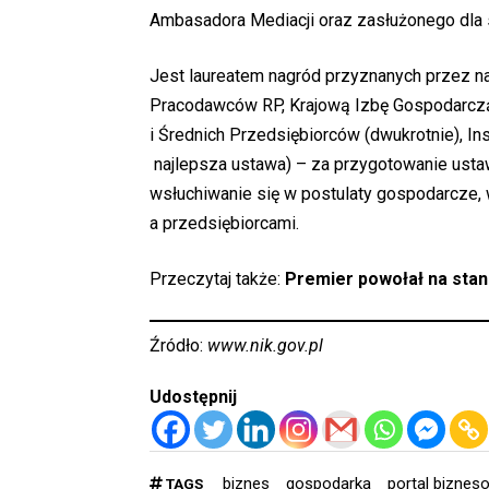
Ambasadora Mediacji oraz zasłużonego dla
Jest laureatem nagród przyznanych przez na
Pracodawców RP, Krajową Izbę Gospodarczą,
i Średnich Przedsiębiorców (dwukrotnie), In
najlepsza ustawa) – za przygotowanie usta
wsłuchiwanie się w postulaty gospodarcze,
a przedsiębiorcami.
Przeczytaj także:
Premier powołał na sta
Źródło:
www.nik.gov.pl
Udostępnij
biznes
gospodarka
portal biznes
TAGS