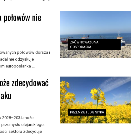
a połowów nie
ZRÓWNOWAŻONA
GOSPODARKA
nkowanych połowów dorsza i
adal nie odzyskuje
m europosłanka ...
może zdecydować
paku
PRZEMYSŁ I LOGISTYKA
ata 2028–2034 może
 przemysłu olejarskiego.
ności sektora zdecyduje