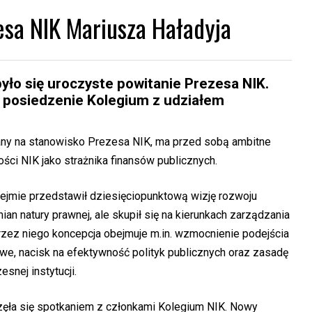
sa NIK Mariusza Haładyja
yło się uroczyste powitanie Prezesa NIK.
ł posiedzenie Kolegium z udziałem
any na stanowisko Prezesa NIK, ma przed sobą ambitne
ści NIK jako strażnika finansów publicznych.
ejmie przedstawił dziesięciopunktową wizję rozwoju
an natury prawnej, ale skupił się na kierunkach zarządzania
rzez niego koncepcja obejmuje m.in. wzmocnienie podejścia
owe, nacisk na efektywność polityk publicznych oraz zasadę
esnej instytucji.
ęła się spotkaniem z członkami Kolegium NIK. Nowy