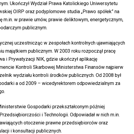
ym. Ukończył Wydział Prawa Katolickiego Uniwersytetu
wskiej OIRP oraz podyplomowe studia „Prawo spółek” na
ę m.in. w prawie umów, prawie deliktowym, energetycznym,
podarczym publicznym.
tycznej uczestnicząc w zespołach kontrolnych ujawniających
u majątkiem publicznym. W 2003 roku rozpoczął pracę
 i Prywatyzacji NIK, gdzie ukończył aplikację
amencie Kontroli Skarbowej Ministerstwa Finansów najpierw
czelnik wydziału kontroli środków publicznych. Od 2008 był
podarki a od 2009 – wicedyrektorem odpowiedzialnym za
go.
inisterstwie Gospodarki przekształconym później
rzedsiębiorczości i Technologii. Odpowiadał w nich m.in.
rawiających otoczenie prawne przedsiębiorców oraz
ji i konsultacji publicznych.