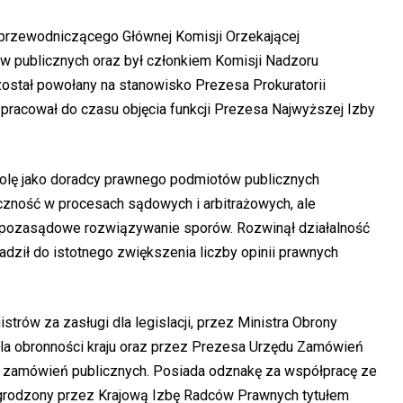
 przewodniczącego Głównej Komisji Orzekającej
w publicznych oraz był członkiem Komisji Nadzoru
ostał powołany na stanowisko Prezesa Prokuratorii
 pracował do czasu objęcia funkcji Prezesa Najwyższej Izby
j rolę jako doradcy prawnego podmiotów publicznych
czność w procesach sądowych i arbitrażowych, ale
 i pozasądowe rozwiązywanie sporów. Rozwinął działalność
ił do istotnego zwiększenia liczby opinii prawnych
rów za zasługi dla legislacji, przez Ministra Obrony
a obronności kraju oraz przez Prezesa Urzędu Zamówień
u zamówień publicznych. Posiada odznakę za współpracę ze
grodzony przez Krajową Izbę Radców Prawnych tytułem