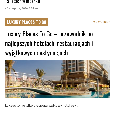
15 latach w mBanku
- 6 sierpnia, 2026 8:54 am
LUXURY PLACES TO GO
WSZYSTKIE
Luxury Places To Go – przewodnik po
najlepszych hotelach, restauracjach i
wyjątkowych destynacjach
Luksus to nie tylko pięciogwiazdkowy hotel czy ...