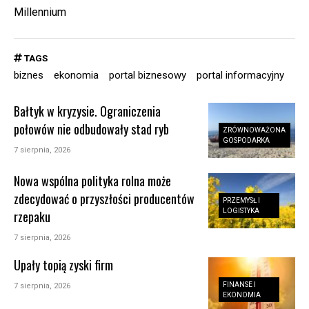
Millennium
TAGS
biznes
ekonomia
portal biznesowy
portal informacyjny
Bałtyk w kryzysie. Ograniczenia
połowów nie odbudowały stad ryb
ZRÓWNOWAŻONA
GOSPODARKA
7 sierpnia, 2026
Nowa wspólna polityka rolna może
zdecydować o przyszłości producentów
PRZEMYSŁ I
LOGISTYKA
rzepaku
7 sierpnia, 2026
Upały topią zyski firm
FINANSE I
7 sierpnia, 2026
EKONOMIA