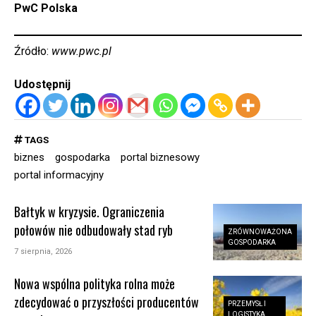
PwC Polska
Źródło:
www.pwc.pl
Udostępnij
TAGS
biznes
gospodarka
portal biznesowy
portal informacyjny
Bałtyk w kryzysie. Ograniczenia
połowów nie odbudowały stad ryb
ZRÓWNOWAŻONA
GOSPODARKA
7 sierpnia, 2026
Nowa wspólna polityka rolna może
zdecydować o przyszłości producentów
PRZEMYSŁ I
LOGISTYKA