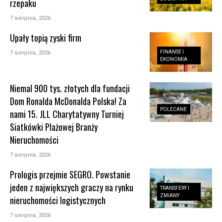
rzepaku
7 sierpnia, 2026
Upały topią zyski firm
FINANSE I
7 sierpnia, 2026
EKONOMIA
Niemal 900 tys. złotych dla fundacji
Dom Ronalda McDonalda Polska! Za
POLECANE
nami 15. JLL Charytatywny Turniej
Siatkówki Plażowej Branży
Nieruchomości
7 sierpnia, 2026
Prologis przejmie SEGRO. Powstanie
jeden z największych graczy na rynku
TRANSFERY I
ZMIANY
nieruchomości logistycznych
7 sierpnia, 2026