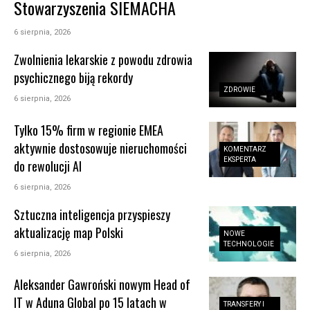
Stowarzyszenia SIEMACHA
6 sierpnia, 2026
Zwolnienia lekarskie z powodu zdrowia
psychicznego biją rekordy
ZDROWIE
6 sierpnia, 2026
Tylko 15% firm w regionie EMEA
aktywnie dostosowuje nieruchomości
KOMENTARZ
EKSPERTA
do rewolucji AI
6 sierpnia, 2026
Sztuczna inteligencja przyspieszy
aktualizację map Polski
NOWE
TECHNOLOGIE
6 sierpnia, 2026
Aleksander Gawroński nowym Head of
IT w Aduna Global po 15 latach w
TRANSFERY I