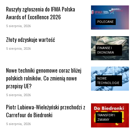
Ruszyły zgłoszenia do IFMA Polska
Awards of Excellence 2026
POLECANE
5 sierpnia, 2026
Złoty odzyskuje wartość
FINANSE I
5 sierpnia, 2026
EKONOMIA
Nowe techniki genomowe coraz bliżej
polskich rolników. Co zmienią nowe
NOWE
TECHNOLOGIE
przepisy UE?
5 sierpnia, 2026
Piotr Lubiewa-Wieleżyński przechodzi z
Carrefour do Biedronki
TRANSFERY I
ZMIANY
5 sierpnia, 2026