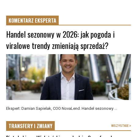
KOMENTARZ EKSPERTA
Handel sezonowy w 2026: jak pogoda i
viralowe trendy zmieniają sprzedaż?
Ekspert: Damian Sapielak, COO NovaLend. Handel sezonowy ...
TRANSFERY I ZMIANY
WSZYSTKIE