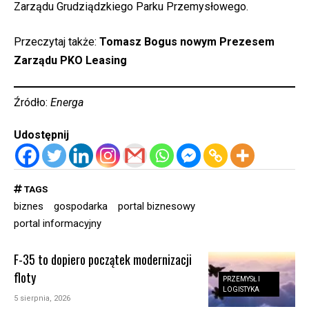
Zarządu Grudziądzkiego Parku Przemysłowego.
Przeczytaj także:
Tomasz Bogus nowym Prezesem
Zarządu PKO Leasing
Źródło:
Energa
Udostępnij
TAGS
biznes
gospodarka
portal biznesowy
portal informacyjny
F-35 to dopiero początek modernizacji
floty
PRZEMYSŁ I
LOGISTYKA
5 sierpnia, 2026