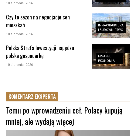
10 sierpnia, 2026
Czy to sezon na negocjacje cen
mieszkań
INFRASTRUKTURA
I BUDOWNICTWO
10 sierpnia, 2026
Polska Strefa Inwestycji napędza
polską gospodarkę
FINANSE I
EKONOMIA
10 sierpnia, 2026
KOMENTARZ EKSPERTA
Temu po wprowadzeniu ceł. Polacy kupują
mniej, ale wydają więcej