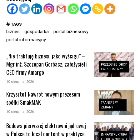
TAGS
biznes
gospodarka
portal biznesowy
portal informacyjny
„Nie traktuję biznesu jako wyścigu” –
Mgr inż. Szczepan Gorbacz, założyciel i
PRZEDSIĘBIORCY
I WIZJONERZY
CEO firmy Amargo
10 sierpnia, 2026
Krzysztof Nawrot nowym prezesem
spółki SmakMAK
TRANSFERY I
ZMIANY
10 sierpnia, 2026
Budowa pierwszej elektrowni jądrowej
w Polsce to local content w praktyce
INFRASTRUKTURA
I BUDOWNICTWO