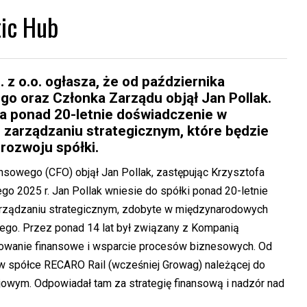
tic Hub
 z o.o. ogłasza, że od października
o oraz Członka Zarządu objął Jan Pollak.
a ponad 20-letnie doświadczenie w
i zarządzaniu strategicznym, które będzie
rozwoju spółki.
nsowego (CFO) objął Jan Pollak, zastępując Krzysztofa
tego 2025 r. Jan Pollak wniesie do spółki ponad 20-letnie
zarządzaniu strategicznym, zdobyte w międzynarodowych
ego. Przez ponad 14 lat był związany z Kompanią
nowanie finansowe i wsparcie procesów biznesowych. Od
u w spółce RECARO Rail (wcześniej Growag) należącej do
jowym. Odpowiadał tam za strategię finansową i nadzór nad