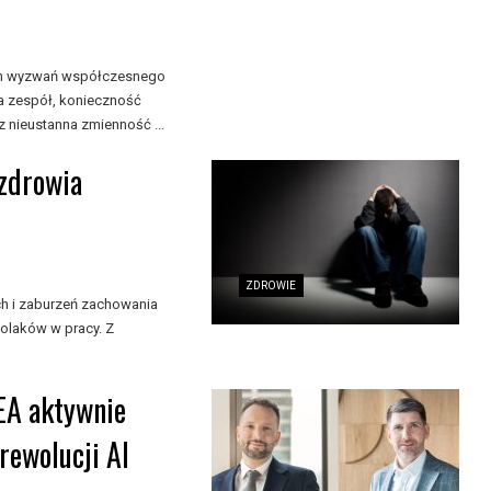
zych wyzwań współczesnego
a zespół, konieczność
 nieustanna zmienność ...
 zdrowia
ZDROWIE
ch i zaburzeń zachowania
olaków w pracy. Z
EA aktywnie
rewolucji AI