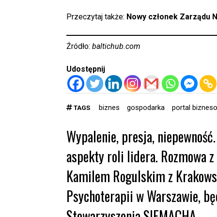
Przeczytaj także:
Nowy członek Zarządu N
Źródło:
baltichub.com
Udostępnij
biznes
gospodarka
portal biznes
TAGS
Wypalenie, presja, niepewność.
aspekty roli lidera. Rozmowa z
Kamilem Rogulskim z Krakowsk
Psychoterapii w Warszawie, bę
Stowarzyszenia SIEMACHA