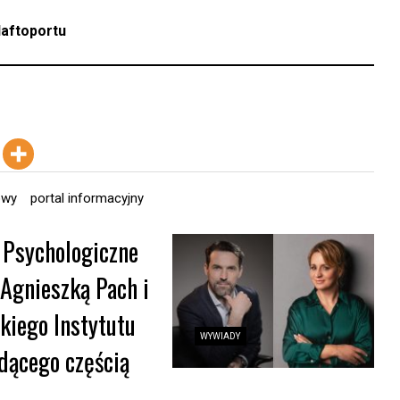
aftoportu
owy
portal informacyjny
 Psychologiczne
 Agnieszką Pach i
iego Instytutu
WYWIADY
dącego częścią