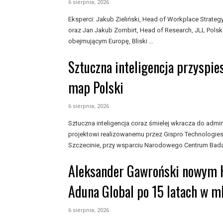
6 sierpnia, 2026
Eksperci: Jakub Zieliński, Head of Workplace Strat
oraz Jan Jakub Zombirt, Head of Research, JLL Polsk
obejmującym Europę, Bliski ...
Sztuczna inteligencja przyspie
map Polski
6 sierpnia, 2026
Sztuczna inteligencja coraz śmielej wkracza do admini
projektowi realizowanemu przez Gispro Technologies 
Szczecinie, przy wsparciu Narodowego Centrum Badań 
Aleksander Gawroński nowym H
Aduna Global po 15 latach w 
6 sierpnia, 2026