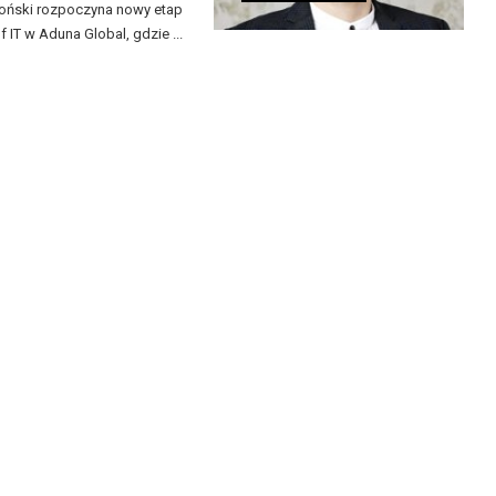
roński rozpoczyna nowy etap
 IT w Aduna Global, gdzie ...