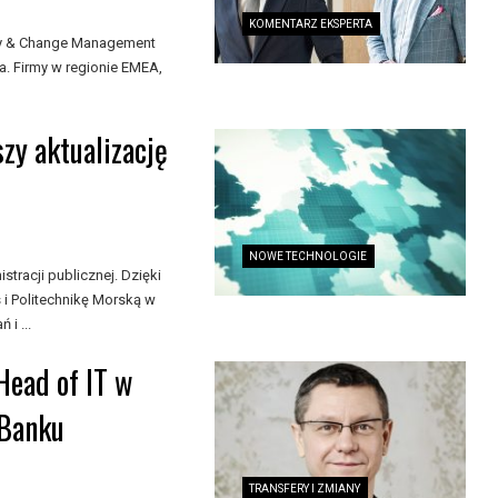
KOMENTARZ EKSPERTA
egy & Change Management
a. Firmy w regionie EMEA,
szy aktualizację
NOWE TECHNOLOGIE
stracji publicznej. Dzięki
i Politechnikę Morską w
i ...
ead of IT w
mBanku
TRANSFERY I ZMIANY