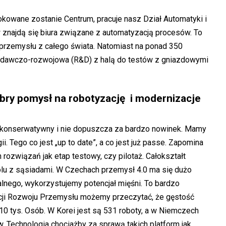
lokowane zostanie Centrum, pracuje nasz Dział Automatyki i
 znajdą się biura związane z automatyzacją procesów. To
a przemysłu z całego świata. Natomiast na ponad 350
badawczo-rozwojowa (R&D) z halą do testów z gniazdowymi
bry pomysł na robotyzację i modernizacje
zo konserwatywny i nie dopuszcza za bardzo nowinek. Mamy
. Tego co jest „up to date”, a co jest już passe. Zapomina
ozwiązań jak etap testowy, czy pilotaż. Całokształt
olu z sąsiadami. W Czechach przemysł 4.0 ma się dużo
tualnego, wykorzystujemy potencjał mięśni. To bardzo
cji Rozwoju Przemysłu możemy przeczytać, że gęstość
10 tys. Osób. W Korei jest są 531 roboty, a w Niemczech
w. Technologia chociażby za sprawą takich platform jak