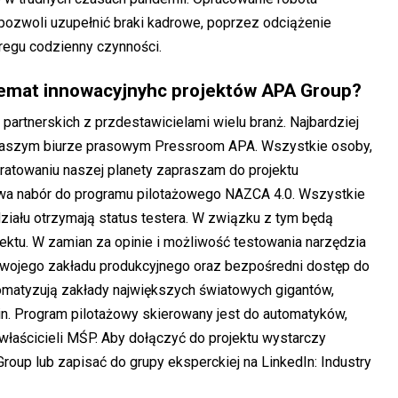
 pozwoli uzupełnić braki kadrowe, poprzez odciążenie
egu codzienny czynności.
temat innowacyjnyhc projektów APA Group?
partnerskich z przdestawicielami wielu branż. Najbardziej
 naszym biurze prasowym
Pressroom APA
. Wszystkie osoby,
ratowaniu naszej planety zapraszam do projektu
rwa nabór do programu pilotażowego NAZCA 4.0. Wszystkie
ziału otrzymają status testera. W związku z tym będą
ktu. W zamian za opinie i możliwość testowania narzędzia
swojego zakładu produkcyjnego oraz bezpośredni dostęp do
tomatyzują zakłady największych światowych gigantów,
 in. Program pilotażowy skierowany jest do automatyków,
właścicieli MŚP. Aby dołączyć do projektu wystarczy
roup lub zapisać do grupy eksperckiej na LinkedIn:
Industry