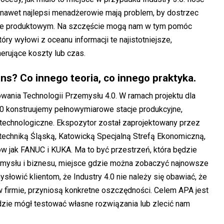
 nawet najlepsi menadżerowie mają problem, by dostrzec
esie produktowym. Na szczęście mogą nam w tym pomóc
y wyłowi z oceanu informacji te najistotniejsze,
erujące koszty lub czas.
ns? Co innego teoria, co innego praktyka.
ania Technologii Przemysłu 4.0. W ramach projektu dla
0 konstruujemy pełnowymiarowe stacje produkcyjne,
chnologiczne. Ekspozytor został zaprojektowany przez
techniką Śląską, Katowicką Specjalną Strefą Ekonomiczną,
ów jak FANUC i KUKA. Ma to być przestrzeń, która będzie
mysłu i biznesu, miejsce gdzie można zobaczyć najnowsze
słowić klientom, że Industry 4.0 nie należy się obawiać, że
w firmie, przyniosą konkretne oszczędności. Celem APA jest
dzie mógł testować własne rozwiązania lub zlecić nam