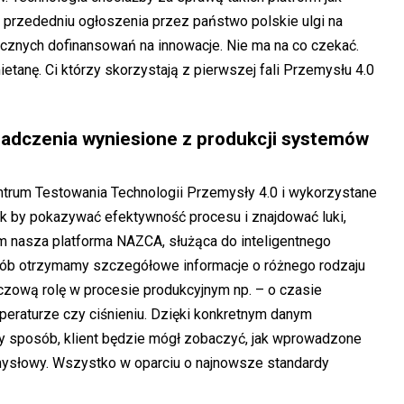
w przededniu ogłoszenia przez państwo polskie ulgi na
licznych dofinansowań na innowacje. Nie ma na co czekać.
ietanę. Ci którzy skorzystają z pierwszej fali Przemysłu 4.0
iadczenia wyniesione z produkcji systemów
entrum Testowania Technologii Przemysły 4.0 i wykorzystane
k by pokazywać efektywność procesu i znajdować luki,
 nasza platforma NAZCA, służąca do inteligentnego
osób otrzymamy szczegółowe informacje o różnego rodzaju
uczową rolę w procesie produkcyjnym np. – o czasie
mperaturze czy ciśnieniu. Dzięki konkretnym danym
y sposób, klient będzie mógł zobaczyć, jak wprowadzone
ysłowy. Wszystko w oparciu o najnowsze standardy