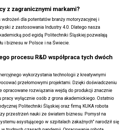
acy z zagranicznymi markami?
wdrożeń dla potentatów branży motoryzacyjnej i
 zyski z zastosowania Industry 4.0. Dlatego nasza
ademicką pod egidą Politechniki Śląskiej pozwalają
u i biznesu w Polsce i na Świecie.
ałego procesu R&D współpraca tych dwóch
mercyjnego wykorzystania technologii z kreatywnymi
ocować przełomowymi projektami. Dzięki doświadczeniu
że opracowane rozwiązania wejdą do produkcji znacznie
ku pracy wyłącznie osób z grona akademickiego. Ostatnio
dycznej Politechniki Śląskiej oraz firmą KUKA robota
czy przestrzeń nauki ze światem biznesu. Pomysł na
ystemu asystującego w szpitalach zakaźnych” narodził się
 w trudnych czasach pandemii. Opracowanie robota