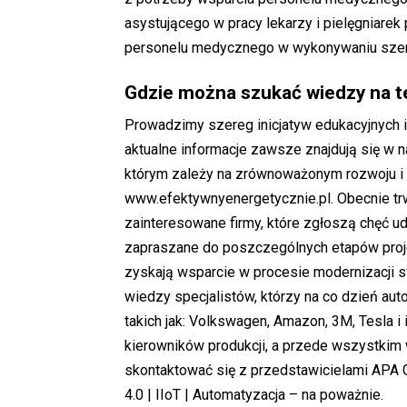
asystującego w pracy lekarzy i pielęgniarek
personelu medycznego w wykonywaniu szer
Gdzie można szukać wiedzy na 
Prowadzimy szereg inicjatyw edukacyjnych i 
aktualne informacje zawsze znajdują się w
którym zależy na zrównoważonym rozwoju i 
www.efektywnyenergetycznie.pl
. Obecnie t
zainteresowane firmy, które zgłoszą chęć ud
zapraszane do poszczególnych etapów proje
zyskają wsparcie w procesie modernizacji 
wiedzy specjalistów, którzy na co dzień au
takich jak: Volkswagen, Amazon, 3M, Tesla i
kierowników produkcji, a przede wszystkim 
skontaktować się z przedstawicielami APA G
4.0 | IIoT | Automatyzacja – na poważnie
.