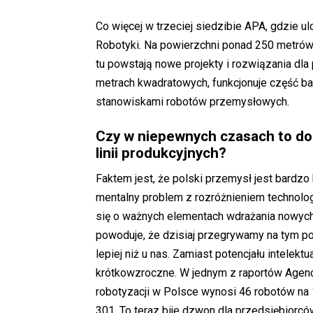
Co więcej w trzeciej siedzibie APA, gdzie u
Robotyki. Na powierzchni ponad 250 metrów
tu powstają nowe projekty i rozwiązania dl
metrach kwadratowych, funkcjonuje część 
stanowiskami robotów przemysłowych.
Czy w niepewnych czasach to do
linii
produkcyjnych?
Faktem jest, że polski przemysł jest bard
mentalny problem z rozróżnieniem technologii
się o ważnych elementach wdrażania nowych r
powoduje, że dzisiaj przegrywamy na tym p
lepiej niż u nas. Zamiast potencjału intelek
krótkowzroczne. W jednym z raportów Agen
robotyzacji w Polsce wynosi 46 robotów na 
301. To teraz bije dzwon dla przedsiębiorcó