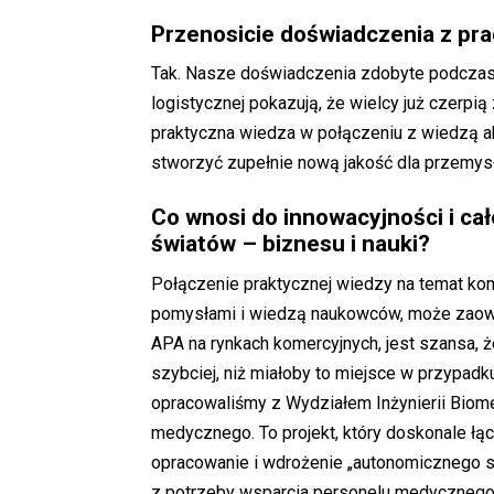
Przenosicie doświadczenia z pr
Tak. Nasze doświadczenia zdobyte podczas 
logistycznej pokazują, że wielcy już czerpią
praktyczna wiedza w połączeniu z wiedzą ak
stworzyć zupełnie nową jakość dla przemysł
Co wnosi do innowacyjności i c
światów – biznesu i nauki?
Połączenie praktycznej wiedzy na temat ko
pomysłami i wiedzą naukowców, może zaow
APA na rynkach komercyjnych, jest szansa, 
szybciej, niż miałoby to miejsce w przypad
opracowaliśmy z Wydziałem Inżynierii Biome
medycznego. To projekt, który doskonale łą
opracowanie i wdrożenie „autonomicznego s
z potrzeby wsparcia personelu medycznego