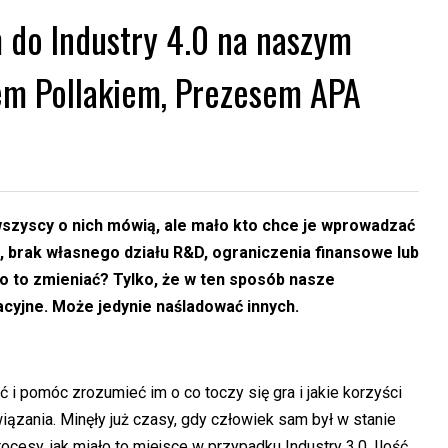
rm do Industry 4.0 na naszym
em Pollakiem, Prezesem APA
wszyscy o nich mówią, ale mało kto chce je wprowadzać
 brak własnego działu R&D, ograniczenia finansowe lub
co to zmieniać? Tylko, że w ten sposób nasze
acyjne. Może jedynie naśladować innych.
i pomóc zrozumieć im o co toczy się gra i jakie korzyści
zania. Minęły już czasy, gdy człowiek sam był w stanie
esy, jak miało to miejsce w przypadku Industry 3.0. Ilość