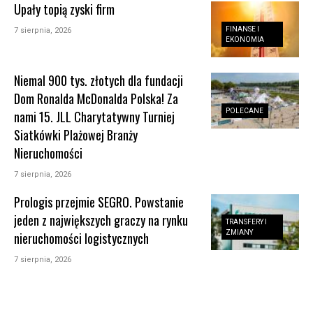
Upały topią zyski firm
FINANSE I
7 sierpnia, 2026
EKONOMIA
Niemal 900 tys. złotych dla fundacji
Dom Ronalda McDonalda Polska! Za
POLECANE
nami 15. JLL Charytatywny Turniej
Siatkówki Plażowej Branży
Nieruchomości
7 sierpnia, 2026
Prologis przejmie SEGRO. Powstanie
jeden z największych graczy na rynku
TRANSFERY I
ZMIANY
nieruchomości logistycznych
7 sierpnia, 2026