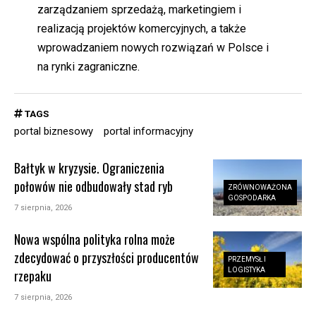
zarządzaniem sprzedażą, marketingiem i
realizacją projektów komercyjnych, a także
wprowadzaniem nowych rozwiązań w Polsce i
na rynki zagraniczne.
TAGS
portal biznesowy
portal informacyjny
Bałtyk w kryzysie. Ograniczenia
połowów nie odbudowały stad ryb
ZRÓWNOWAŻONA
GOSPODARKA
7 sierpnia, 2026
Nowa wspólna polityka rolna może
zdecydować o przyszłości producentów
PRZEMYSŁ I
LOGISTYKA
rzepaku
7 sierpnia, 2026