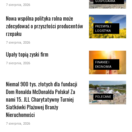
GOSPODARKA
7 sierpnia, 2026
Nowa wspólna polityka rolna może
zdecydować o przyszłości producentów
PRZEMYSŁ I
LOGISTYKA
rzepaku
7 sierpnia, 2026
Upały topią zyski firm
FINANSE I
7 sierpnia, 2026
EKONOMIA
Niemal 900 tys. złotych dla fundacji
Dom Ronalda McDonalda Polska! Za
POLECANE
nami 15. JLL Charytatywny Turniej
Siatkówki Plażowej Branży
Nieruchomości
7 sierpnia, 2026