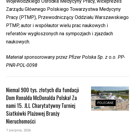
Wojewódzkiego Ośrodka Medycyny Pracy, wiceprezes
Zarządu Głównego Polskiego Towarzystwa Medycyny
Pracy (PTMP), Przewodniczący Oddziału Warszawskiego
PTMP, autor i współautor wielu prac naukowych i
referatów wygłoszonych na sympozjach i zjazdach
naukowych.
Materiał sponsorowany przez Pfizer Polska Sp. z o.o. PP-
PNR-POL-0098
Niemal 900 tys. złotych dla fundacji
Dom Ronalda McDonalda Polska! Za
POLECANE
nami 15. JLL Charytatywny Turniej
Siatkówki Plażowej Branży
Nieruchomości
7 sierpnia, 2026