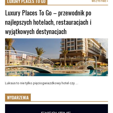
LUXURY PLACES TO GO
WSZYSTKIE
Luxury Places To Go – przewodnik po
najlepszych hotelach, restauracjach i
wyjątkowych destynacjach
Luksus to nie tylko pięciogwiazdkowy hotel czy ...
WYDARZENIA