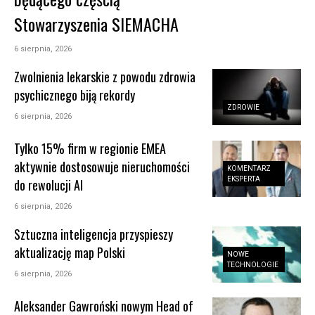
Stowarzyszenia SIEMACHA
6 sierpnia, 2026
Zwolnienia lekarskie z powodu zdrowia
psychicznego biją rekordy
ZDROWIE
6 sierpnia, 2026
Tylko 15% firm w regionie EMEA
aktywnie dostosowuje nieruchomości
KOMENTARZ
EKSPERTA
do rewolucji AI
6 sierpnia, 2026
Sztuczna inteligencja przyspieszy
aktualizację map Polski
NOWE
TECHNOLOGIE
6 sierpnia, 2026
Aleksander Gawroński nowym Head of