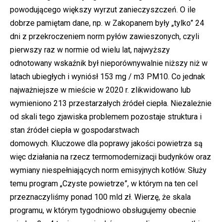
powodującego większy wyrzut zanieczyszczeń. O ile
dobrze pamiętam dane, np. w Zakopanem były „tylko” 24
dni z przekroczeniem norm pyłów zawieszonych, czyli
pierwszy raz w normie od wielu lat, najwyższy
odnotowany wskaźnik był nieporównywalnie niższy niż w
latach ubiegłych i wyniósł 153 mg / m3 PM10. Co jednak
najważniejsze w mieście w 2020 r. zlikwidowano lub
wymieniono 213 przestarzałych źródeł ciepła. Niezależnie
od skali tego zjawiska problemem pozostaje struktura i
stan źródeł ciepła w gospodarstwach
domowych. Kluczowe dla poprawy jakości powietrza są
więc działania na rzecz termomodernizacji budynków oraz
wymiany niespełniających norm emisyjnych kotłów. Służy
temu program „Czyste powietrze”, w którym na ten cel
przeznaczyliśmy ponad 100 mld zł. Wierzę, że skala
programu, w którym tygodniowo obsługujemy obecnie