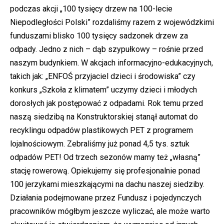
podczas akcji „100 tysięcy drzew na 100-lecie
Niepodległości Polski” rozdaliśmy razem z wojewódzkimi
funduszami blisko 100 tysięcy sadzonek drzew za
odpady. Jedno z nich – dąb szypułkowy – rośnie przed
naszym budynkiem. W akcjach informacyjno-edukacyjnych,
takich jak: „ENFOŚ przyjaciel dzieci i środowiska” czy
konkurs „Szkoła z klimatem” uczymy dzieci i młodych
dorosłych jak postępować z odpadami. Rok temu przed
naszą siedzibą na Konstruktorskiej stanął automat do
recyklingu odpadów plastikowych PET z programem
lojalnościowym. Zebraliśmy już ponad 4,5 tys. sztuk
odpadów PET! Od trzech sezonów mamy też „własną”
stację rowerową. Opiekujemy się profesjonalnie ponad
100 jerzykami mieszkającymi na dachu naszej siedziby.
Działania podejmowane przez Fundusz i pojedynczych
pracowników mógłbym jeszcze wyliczać, ale może warto