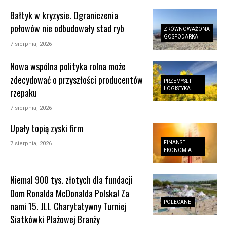
Bałtyk w kryzysie. Ograniczenia
połowów nie odbudowały stad ryb
ZRÓWNOWAŻONA
GOSPODARKA
7 sierpnia, 2026
Nowa wspólna polityka rolna może
zdecydować o przyszłości producentów
PRZEMYSŁ I
LOGISTYKA
rzepaku
7 sierpnia, 2026
Upały topią zyski firm
FINANSE I
7 sierpnia, 2026
EKONOMIA
Niemal 900 tys. złotych dla fundacji
Dom Ronalda McDonalda Polska! Za
POLECANE
nami 15. JLL Charytatywny Turniej
Siatkówki Plażowej Branży