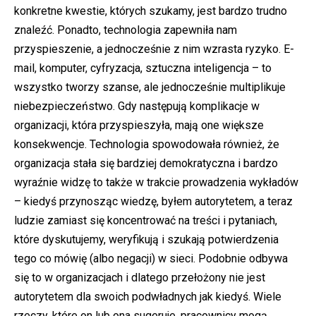
konkretne kwestie, których szukamy, jest bardzo trudno
znaleźć. Ponadto, technologia zapewniła nam
przyspieszenie, a jednocześnie z nim wzrasta ryzyko. E-
mail, komputer, cyfryzacja, sztuczna inteligencja – to
wszystko tworzy szanse, ale jednocześnie multiplikuje
niebezpieczeństwo. Gdy następują komplikacje w
organizacji, która przyspieszyła, mają one większe
konsekwencje. Technologia spowodowała również, że
organizacja stała się bardziej demokratyczna i bardzo
wyraźnie widzę to także w trakcie prowadzenia wykładów
– kiedyś przynosząc wiedzę, byłem autorytetem, a teraz
ludzie zamiast się koncentrować na treści i pytaniach,
które dyskutujemy, weryfikują i szukają potwierdzenia
tego co mówię (albo negacji) w sieci. Podobnie odbywa
się to w organizacjach i dlatego przełożony nie jest
autorytetem dla swoich podwładnych jak kiedyś. Wiele
rzeczy, które on lub ona sugeruje, pracownicy mogą