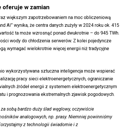
e oferuje w zamian
 coraz większym zapotrzebowaniem na moc obliczeniową
 and AI” wynika, że centra danych zużyły w 2024 roku ok. 415
 wartość ta może wzrosnąć ponad dwukrotnie – do 945 TWh.
lości wody do chłodzenia serwerów. Z kolei pojedyncze
ą wymagać wielokrotnie więcej energii niż tradycyjne
io wykorzystywana sztuczna inteligencja może wspierać
lizację pracy sieci elektroenergetycznych, ograniczanie
wialnych źródeł energii z systemem elektroenergetycznym
tu i prognozowania ekstremalnych zjawisk pogodowych.
ie za sobą bardzo duży ślad węglowy, oczywiście
 nośników analogowych, np. prasy. Niemniej powinniśmy
Korzystajmy z technologii świadomie i z