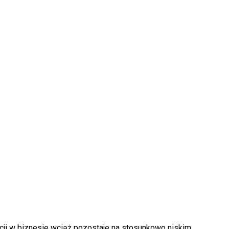
cji w biznesie wciąż pozostaje na stosunkowo niskim