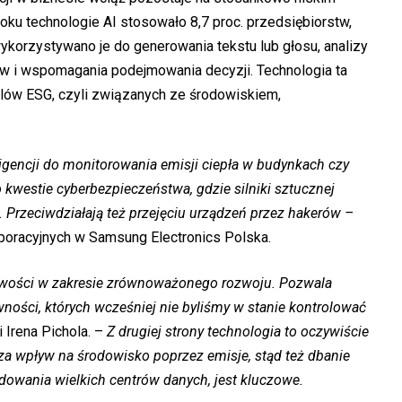
oku technologie AI stosowało 8,7 proc. przedsiębiorstw,
wykorzystywano je do generowania tekstu lub głosu, analizy
ów i wspomagania podejmowania decyzji. Technologia ta
celów ESG, czyli związanych ze środowiskiem,
igencji do monitorowania emisji ciepła w budynkach czy
o kwestie cyberbezpieczeństwa, gdzie silniki sztucznej
.
Przeciwdziałają też przejęciu urządzeń przez hakerów –
rporacyjnych w Samsung Electronics Polska.
wości w zakresie zrównoważonego rozwoju. Pozwala
wności, których wcześniej nie byliśmy w stanie kontrolować
Irena Pichola. –
Z drugiej strony technologia to oczywiście
za wpływ na środowisko poprzez emisje, stąd też dbanie
udowania wielkich centrów danych, jest kluczowe.