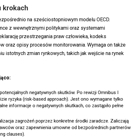
u krokach
 bezpośrednio na sześciostopniowym modelu OECD.
gence z wewnętrznymi politykami oraz systemami
klarację przestrzegania praw człowieka, kodeks
ów oraz opisy procesów monitorowania. Wymaga on także
iu istotnych zmian rynkowych, takich jak wejście na rynek
jąco:
 potencjalnych negatywnych skutków. Po rewizji Omnibus I
izie ryzyka (risk-based approach). Jest ono wymagane tylko
walne informacje o negatywnych skutkach, co zastąpiło pełne
izacja zagrożeń poprzez konkretne środki zaradcze. Zaliczają
ostawców oraz zapewnienia umowne od bezpośrednich partnerów
ng clauses).