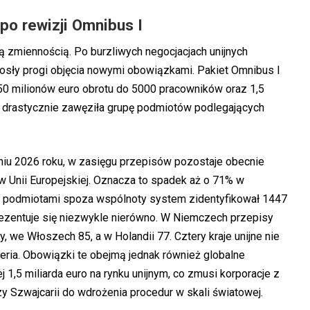
po rewizji Omnibus I
ą zmiennością. Po burzliwych negocjacjach unijnych
sły progi objęcia nowymi obowiązkami. Pakiet Omnibus I
450 milionów euro obrotu do 5000 pracowników oraz 1,5
ta drastycznie zawęziła grupę podmiotów podlegających
niu 2026 roku, w zasięgu przepisów pozostaje obecnie
w Unii Europejskiej. Oznacza to spadek aż o 71% w
z podmiotami spoza wspólnoty system zidentyfikował 1447
prezentuje się niezwykle nierówno. W Niemczech przepisy
, we Włoszech 85, a w Holandii 77. Cztery kraje unijne nie
ryteria. Obowiązki te obejmą jednak również globalne
1,5 miliarda euro na rynku unijnym, co zmusi korporacje z
y Szwajcarii do wdrożenia procedur w skali światowej.