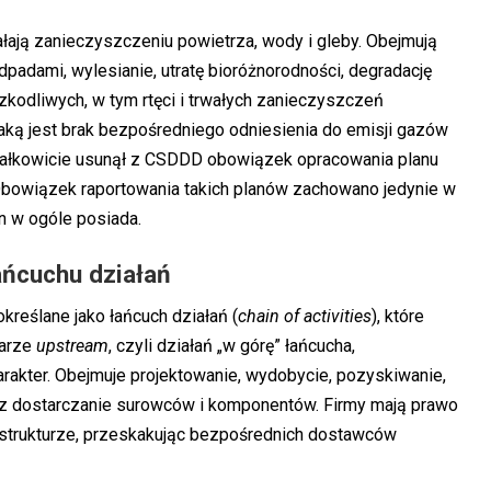
łają zanieczyszczeniu powietrza, wody i gleby. Obejmują
adami, wylesianie, utratę bioróżnorodności, degradację
kodliwych, w tym rtęci i trwałych zanieczyszczeń
jaką jest brak bezpośredniego odniesienia do emisji gazów
I całkowicie usunął z CSDDD obowiązek opracowania planu
). Obowiązek raportowania takich planów zachowano jedynie w
an w ogóle posiada.
ańcuchu działań
reślane jako łańcuch działań (
chain of activities
), które
zarze
upstream
, czyli działań „w górę” łańcucha,
rakter. Obejmuje projektowanie, wydobycie, pozyskiwanie,
az dostarczanie surowców i komponentów. Firmy mają prawo
 strukturze, przeskakując bezpośrednich dostawców