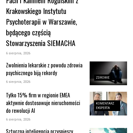
Krakowskiego Instytutu
Psychoterapii w Warszawie,
będącego częścią
Stowarzyszenia SIEMACHA
6 sierpnia, 2026
Zwolnienia lekarskie z powodu zdrowia
psychicznego biją rekordy
ZDROWIE
6 sierpnia, 2026
Tylko 15% firm w regionie EMEA
aktywnie dostosowuje nieruchomości
KOMENTARZ
EKSPERTA
do rewolucji AI
6 sierpnia, 2026
Sztuczna inteligencja przyspieszy