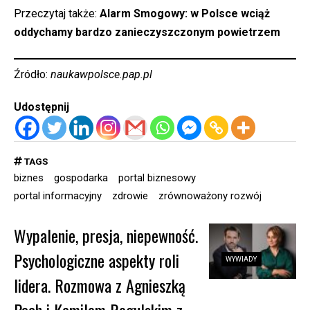
Przeczytaj także:
Alarm Smogowy: w Polsce wciąż
oddychamy bardzo zanieczyszczonym powietrzem
Źródło:
naukawpolsce.pap.pl
Udostępnij
TAGS
biznes
gospodarka
portal biznesowy
portal informacyjny
zdrowie
zrównoważony rozwój
Wypalenie, presja, niepewność.
Psychologiczne aspekty roli
WYWIADY
lidera. Rozmowa z Agnieszką
Pach i Kamilem Rogulskim z