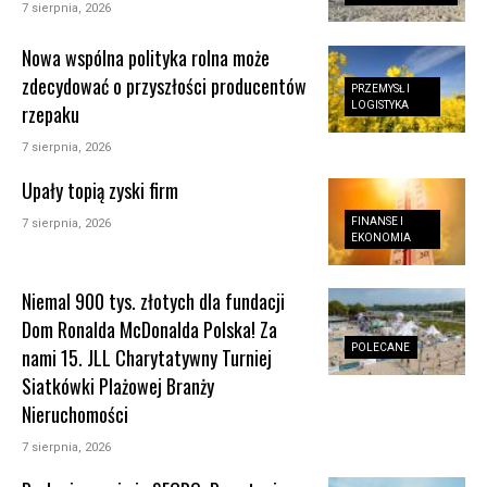
7 sierpnia, 2026
Nowa wspólna polityka rolna może
zdecydować o przyszłości producentów
PRZEMYSŁ I
LOGISTYKA
rzepaku
7 sierpnia, 2026
Upały topią zyski firm
FINANSE I
7 sierpnia, 2026
EKONOMIA
Niemal 900 tys. złotych dla fundacji
Dom Ronalda McDonalda Polska! Za
POLECANE
nami 15. JLL Charytatywny Turniej
Siatkówki Plażowej Branży
Nieruchomości
7 sierpnia, 2026