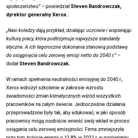
społeczeństwu”
– powiedział
Steven Bandrowczak,
dyrektor generalny Xerox.
„Nasi koledzy dają przykład, działając uczciwie i wspierając
kulturę pracy, która podtrzymuje najwyższe standardy
etyczne. A ich tegoroczne dokonania stanowią podstawę
do osiągnięcia celu zerowej emisji netto do 2040 r.”
–
dodał
Steven Bandrowczak.
W ramach spełnienia neutralności emisyjnej do 2040 r.,
Xerox wdrożył szkolenie w zakresie wzrostu
świadomości zmian klimatycznych wśród wszystkich
pracowników na całym świecie. Jednocześnie działania
przeprowadzone były tak, aby edukować, w jaki sposób
pracownicy mogą osobiście wnieść swój wkład w proces
osiągania celu zerowej emisyjności. Firma zmniejszyła
przy tym zużycie energii o 12,8% w 2021 r. w porównaniu