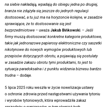
na siebie nakładają, wpadają do obiegu jedna po drugiej,
branża nie zdążyła się jeszcze do jednych regulacji
dostosować, a tu już ma na horyzoncie kolejne, w zasadzie
sprawiające, że to dostosowanie się jest
bezprzedmiotowe
– uważa
Jakub Bińkowski
. –
Jeśli
firmy muszą dostosować konkretne kategorie produktowe,
takie jak jednorazowe papierosy elektroniczne czy saszetki
nikotynowe do nowych wymogów produktowych lub
przepisów dotyczących obrotu, a pojawiają się postulaty
w zasadzie zakazu obrotu tymi produktami, to jest to
sytuacja paradoksalna i z punktu widzenia biznesu bardzo
trudna
– dodaje.
5 lipca 2025 roku weszła w życie nowelizacja ustawy
o ochronie zdrowia przed następstwami używania tytoniu
i wyrobów tytoniowych, która wprowadziła zakaz
sprzedaży e-papierosów, w tym również tych