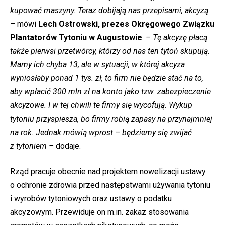
kupować maszyny. Teraz dobijają nas przepisami, akcyzą
–
mówi
Lech Ostrowski, prezes Okręgowego Związku
Plantatorów Tytoniu w Augustowie
.
– Tę akcyzę płacą
także pierwsi przetwórcy, którzy od nas ten tytoń skupują.
Mamy ich chyba 13, ale w sytuacji, w której akcyza
wyniosłaby ponad 1 tys. zł, to firm nie będzie stać na to,
aby wpłacić 300 mln zł na konto jako tzw. zabezpieczenie
akcyzowe. I w tej chwili te firmy się wycofują. Wykup
tytoniu przyspiesza, bo firmy robią zapasy na przynajmniej
na rok. Jednak mówią wprost – będziemy się zwijać
z tytoniem –
dodaje.
Rząd pracuje obecnie nad projektem nowelizacji ustawy
o ochronie zdrowia przed następstwami używania tytoniu
i wyrobów tytoniowych oraz ustawy o podatku
akcyzowym. Przewiduje on m.in. zakaz stosowania