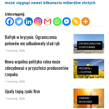
może sięgnąć nawet kilkunastu miliardów złotych
Udostępnij
Bałtyk w kryzysie. Ograniczenia
połowów nie odbudowały stad ryb
ZRÓWNOWAŻONA
GOSPODARKA
7 sierpnia, 2026
Nowa wspólna polityka rolna może
zdecydować o przyszłości producentów
PRZEMYSŁ I
LOGISTYKA
rzepaku
7 sierpnia, 2026
Upały topią zyski firm
FINANSE I
7 sierpnia, 2026
EKONOMIA