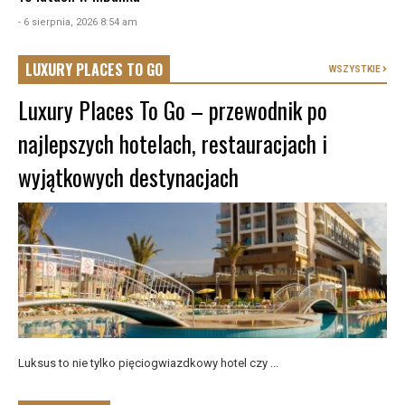
- 6 sierpnia, 2026 8:54 am
LUXURY PLACES TO GO
WSZYSTKIE
Luxury Places To Go – przewodnik po
najlepszych hotelach, restauracjach i
wyjątkowych destynacjach
Luksus to nie tylko pięciogwiazdkowy hotel czy ...