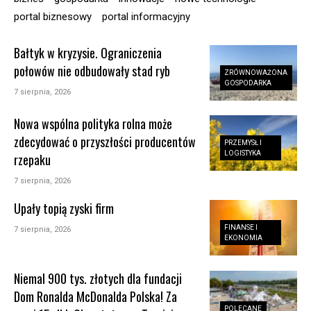
portal biznesowy
portal informacyjny
Bałtyk w kryzysie. Ograniczenia
połowów nie odbudowały stad ryb
ZRÓWNOWAŻONA
GOSPODARKA
7 sierpnia, 2026
Nowa wspólna polityka rolna może
zdecydować o przyszłości producentów
PRZEMYSŁ I
LOGISTYKA
rzepaku
7 sierpnia, 2026
Upały topią zyski firm
FINANSE I
7 sierpnia, 2026
EKONOMIA
Niemal 900 tys. złotych dla fundacji
Dom Ronalda McDonalda Polska! Za
POLECANE