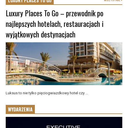
LUXURY PLACES TO GO
WSZYSTKIE
Luxury Places To Go – przewodnik po
najlepszych hotelach, restauracjach i
wyjątkowych destynacjach
Luksus to nie tylko pięciogwiazdkowy hotel czy ...
WYDARZENIA