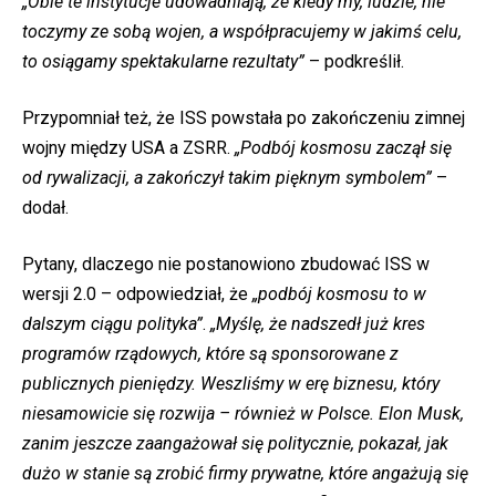
„Obie te instytucje udowadniają, że kiedy my, ludzie, nie
toczymy ze sobą wojen, a współpracujemy w jakimś celu,
to osiągamy spektakularne rezultaty”
– podkreślił.
Przypomniał też, że ISS powstała po zakończeniu zimnej
wojny między USA a ZSRR.
„Podbój kosmosu zaczął się
od rywalizacji, a zakończył takim pięknym symbolem”
–
dodał.
Pytany, dlaczego nie postanowiono zbudować ISS w
wersji 2.0 – odpowiedział, że
„podbój kosmosu to w
dalszym ciągu polityka”
.
„Myślę, że nadszedł już kres
programów rządowych, które są sponsorowane z
publicznych pieniędzy. Weszliśmy w erę biznesu, który
niesamowicie się rozwija – również w Polsce. Elon Musk,
zanim jeszcze zaangażował się politycznie, pokazał, jak
dużo w stanie są zrobić firmy prywatne, które angażują się