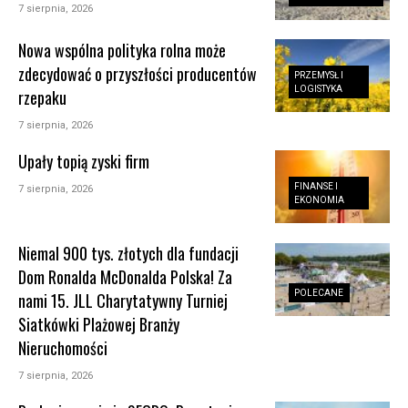
7 sierpnia, 2026
Nowa wspólna polityka rolna może
zdecydować o przyszłości producentów
PRZEMYSŁ I
LOGISTYKA
rzepaku
7 sierpnia, 2026
Upały topią zyski firm
FINANSE I
7 sierpnia, 2026
EKONOMIA
Niemal 900 tys. złotych dla fundacji
Dom Ronalda McDonalda Polska! Za
POLECANE
nami 15. JLL Charytatywny Turniej
Siatkówki Plażowej Branży
Nieruchomości
7 sierpnia, 2026