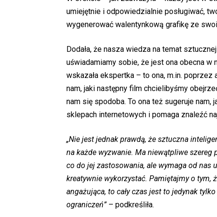
umiejętnie i odpowiedzialnie posługiwać, tw
wygenerować walentynkową grafikę ze swo
Dodała, że nasza wiedza na temat sztucznej 
uświadamiamy sobie, że jest ona obecna w 
wskazała ekspertka – to ona, m.in. poprzez
nam, jaki następny film chcielibyśmy obejrze
nam się spodoba. To ona też sugeruje nam, 
sklepach internetowych i pomaga znaleźć naj
„Nie jest jednak prawdą, że sztuczna inteli
na każde wyzwanie. Ma niewątpliwe szereg 
co do jej zastosowania, ale wymaga od nas uw
kreatywnie wykorzystać. Pamiętajmy o tym, że
angażująca, to cały czas jest to jedynak tyl
ograniczeń”
– podkreśliła.