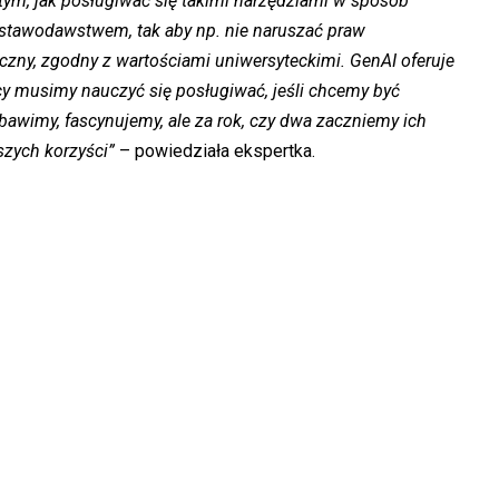
tym, jak posługiwać się takimi narzędziami w sposób
stawodawstwem, tak aby np. nie naruszać praw
yczny, zgodny z wartościami uniwersyteckimi. GenAI oferuje
cy musimy nauczyć się posługiwać, jeśli chcemy być
 bawimy, fascynujemy, ale za rok, czy dwa zaczniemy ich
szych korzyści”
– powiedziała ekspertka.