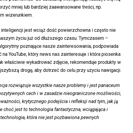
orzyć mniej lub bardziej zaawansowane treści, np.
im wizerunkiem.
inteligencji jest wciąż dość powierzchowna i często nie
naszym życiu już od dłuższego czasu. Tymczasem –
 algorytmy poznające nasze zainteresowania, podpowiada
ć na YouTube, który news nas zainteresuje i która piosenka
jak właściwie wykadrować zdjęcie, rekomenduje produkty w
szybszą drogę, aby dotrzeć do celu przy użyciu nawigacji.
gencja rozwiązuje wszystkie nasze problemy i jest panaceum
pozytywnych cech i w zasadzie nieograniczone możliwości,
ażności, krytycznego podejścia i refleksji nad tym, jak ją
 choć jest to technologia fantastyczna, wciągająca i
ko technologia, która nie jest pozbawiona pewnych