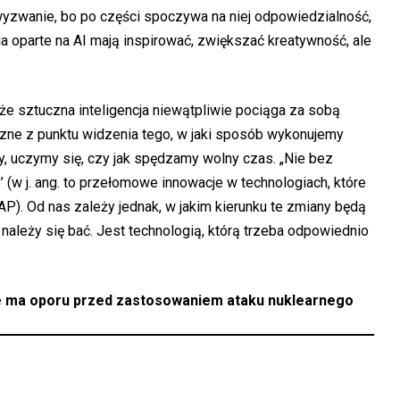
 wyzwanie, bo po części spoczywa na niej odpowiedzialność,
 oparte na AI mają inspirować, zwiększać kreatywność, ale
 sztuczna inteligencja niewątpliwie pociąga za sobą
czne z punktu widzenia tego, w jaki sposób wykonujemy
y, uczymy się, czy jak spędzamy wolny czas. „Nie bez
’ (w j. ang. to przełomowe innowacje w technologiach, które
P). Od nas zależy jednak, w jakim kierunku te zmiany będą
ej należy się bać. Jest technologią, którą trzeba odpowiednio
ie ma oporu przed zastosowaniem ataku nuklearnego