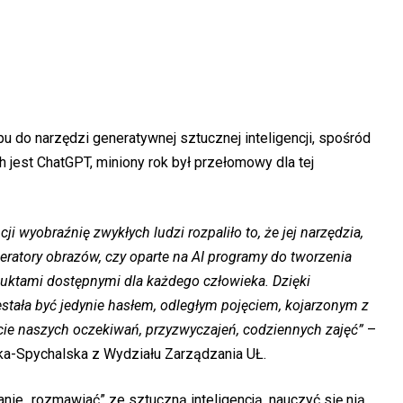
do narzędzi generatywnej sztucznej inteligencji, spośród
h jest ChatGPT, miniony rok był przełomowy dla tej
ji wyobraźnię zwykłych ludzi rozpaliło to, że jej narzędzia,
eratory obrazów, czy oparte na AI programy do tworzenia
duktami dostępnymi dla każdego człowieka. Dzięki
stała być jedynie hasłem, odległym pojęciem, kojarzonym z
cie naszych oczekiwań, przyzwyczajeń, codziennych zajęć”
–
a-Spychalska z Wydziału Zarządzania UŁ.
anie „rozmawiać” ze sztuczną inteligencją, nauczyć się nią