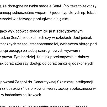
 że dostępne na rynku modele GenAI (np. text-to-text czy
zumieją jednocześnie więcej niż jeden typ danych np. tekst i
ętności właściwego posługiwania się nimi.
 jako wykładowca akademicki jest zdecydowanym
ędzia GenAI na uczelniach czy w szkołach. Jest jednak
znacznych zasad i transparentności, zwłaszcza biorąc pod
igencja pociąga za sobą szereg nowych wyzwań i
 prawa. Tym bardziej, że – jak przekonywała – dalszy
 jak coraz szerszy dostęp do coraz bardziej doskonałych
owstał Zespół ds. Generatywnej Sztucznej Inteligencji,
oraz oczekiwań członków uniwersyteckiej społeczności w
z w badaniach naukowych.