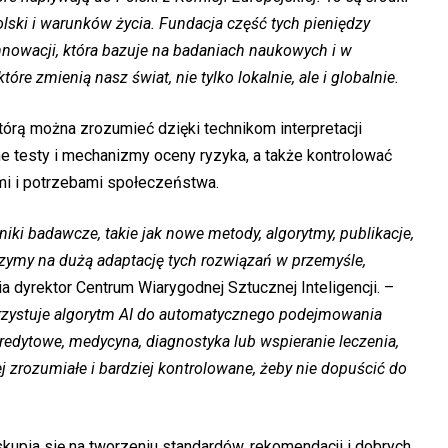
lski i warunków życia. Fundacja część tych pieniędzy
nnowacji, która bazuje na badaniach naukowych i w
re zmienią nasz świat, nie tylko lokalnie, ale i globalnie.
órą można zrozumieć dzięki technikom interpretacji
ne testy i mechanizmy oceny ryzyka, a także kontrolować
i i potrzebami społeczeństwa.
ki badawcze, takie jak nowe metody, algorytmy, publikacje,
czymy na dużą adaptację tych rozwiązań w przemyśle,
ia dyrektor Centrum Wiarygodnej Sztucznej Inteligencji. –
orzystuje algorytm AI do automatycznego podejmowania
kredytowe, medycyna, diagnostyka lub wspieranie leczenia,
j zrozumiałe i bardziej kontrolowane, żeby nie dopuścić do
skupia się na tworzeniu standardów, rekomendacji i dobrych