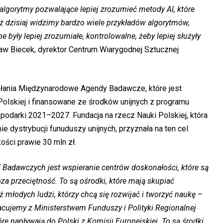
algorytmy pozwalające lepiej zrozumieć metody AI, które
ż dzisiaj widzimy bardzo wiele przykładów algorytmów,
 były lepiej zrozumiałe, kontrolowalne, żeby lepiej służyły
ław Biecek, dyrektor Centrum Wiarygodnej Sztucznej
ałania Międzynarodowe Agendy Badawcze, które jest
Polskiej i finansowane ze środków unijnych z programu
odarki 2021–2027. Fundacja na rzecz Nauki Polskiej, która
ie dystrybucji funuduszy unijnych, przyznała na ten cel
ści prawie 30 mln zł.
Badawczych jest wspieranie centrów doskonałości, które są
za przeciętność. To są ośrodki, które mają skupiać
 młodych ludzi, którzy chcą się rozwijać i tworzyć naukę
–
cujemy z Ministerstwem Funduszy i Polityki Regionalnej
e napływają do Polski z Komisji Europejskiej. To są środki