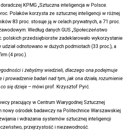
 doradczej KPMG „Sztuczna inteligencja w Polsce.
proc. Polaków korzysta ze sztucznej inteligencji w różnej
ków 83 proc. stosuje ją w celach prywatnych, a 71 proc.
u zawodowym. Według danych GUS „Społeczeństwo
c. polskich przedsiębiorstw zadeklarowało wykorzystanie
zy udział odnotowano w dużych podmiotach (33 proc.), a
rm (4 proc.).
rygodności i żebyśmy wiedzieli, dlaczego ona podejmuje
e i prowadzenie badań nad tym, jak ona działa, rozumienie
 co się dzieje
– mówi prof. Krzysztof Pyrć.
owcy pracujący w Centrum Wiarygodnej Sztucznej
. Ten nowy ośrodek badawczy na Politechnice Warszawskiej
wijania i wdrażania systemów sztucznej inteligencji
eczeństwo, przejrzystość i niezawodność.