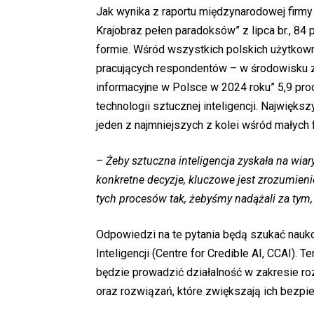
Jak wynika z raportu międzynarodowej firmy
Krajobraz pełen paradoksów” z lipca br., 84 
formie. Wśród wszystkich polskich użytkowni
pracujących respondentów – w środowisk
informacyjne w Polsce w 2024 roku” 5,9 pro
technologii sztucznej inteligencji. Najwięks
jeden z najmniejszych z kolei wśród małych fi
–
Żeby sztuczna inteligencja zyskała na wia
konkretne decyzje, kluczowe jest zrozumieni
tych procesów tak, żebyśmy nadążali za tym,
Odpowiedzi na te pytania będą szukać nauk
Inteligencji (Centre for Credible AI, CCAI)
będzie prowadzić działalność w zakresie roz
oraz rozwiązań, które zwiększają ich bezpi