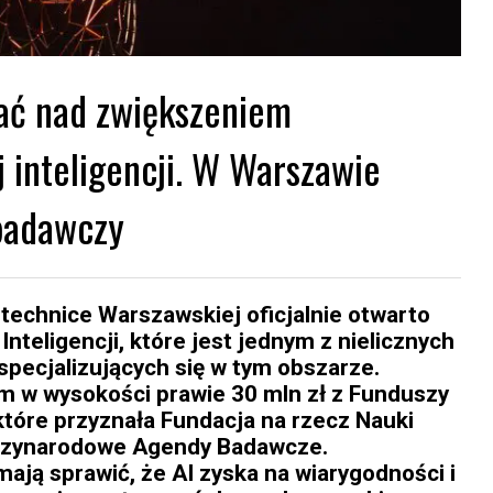
ć nad zwiększeniem
 inteligencji. W Warszawie
badawczy
itechnice Warszawskiej oficjalnie otwarto
teligencji, które jest jednym z nielicznych
pecjalizujących się w tym obszarze.
m w wysokości prawie 30 mln zł z Funduszy
tóre przyznała Fundacja na rzecz Nauki
ędzynarodowe Agendy Badawcze.
ją sprawić, że AI zyska na wiarygodności i