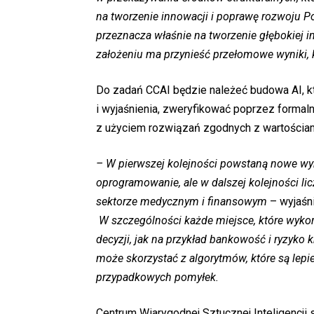
na tworzenie innowacji i poprawę rozwoju Po
przeznacza właśnie na tworzenie głębokiej i
założeniu ma przynieść przełomowe wyniki, któ
Do zadań CCAI będzie należeć budowa AI, kt
i wyjaśnienia, zweryfikować poprzez formal
z użyciem rozwiązań zgodnych z wartościam
– W pierwszej kolejności powstaną nowe wyni
oprogramowanie, ale w dalszej kolejności li
sektorze medycznym i finansowym
– wyjaśn
W szczególności każde miejsce, które wyk
decyzji, jak na przykład bankowość i ryzyko 
może skorzystać z algorytmów, które są lepie
przypadkowych pomyłek.
Centrum Wiarygodnej Sztucznej Inteligencji 