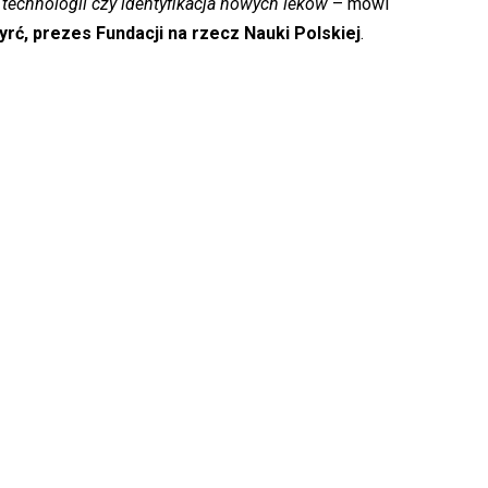
technologii czy identyfikacja nowych leków
– mówi
Pyrć, prezes Fundacji na rzecz Nauki Polskiej
.