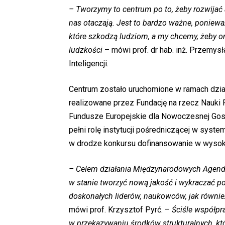
– Tworzymy to centrum po to, żeby rozwijać 
nas otaczają. Jest to bardzo ważne, poniewa
które szkodzą ludziom, a my chcemy, żeby one
ludzkości
– mówi prof. dr hab. inż. Przemys
Inteligencji.
Centrum zostało uruchomione w ramach dzi
realizowane przez Fundację na rzecz Nauki 
Fundusze Europejskie dla Nowoczesnej Gosp
pełni rolę instytucji pośredniczącej w system
w drodze konkursu dofinansowanie w wysoko
– Celem działania Międzynarodowych Agend 
w stanie tworzyć nową jakość i wykraczać po
doskonałych liderów, naukowców, jak również
mówi prof. Krzysztof Pyrć. –
Ściśle współpra
w przekazywaniu środków strukturalnych, któr