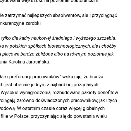
ecydowana większość na poziomie doktoranckim.
anie zatrzymać najlepszych absolwentów, ale i przyciągnąć
kurencyjne zarobki.
tylko dla kadry naukowej średniego i wyższego szczebla,
ka w polskich spółkach biotechnologicznych, ale i choćby
i płacowe bardzo zbliżone albo na równym poziomie jak
enia Karolina Jarosińska.
c i preferencji pracowników” wskazuje, że branża
ch jest obecnie jednym z najbardziej pożądanych
 Wysokie wynagrodzenia, rozbudowane pakiety benefitów
ciągają zarówno doświadczonych pracowników, jak i tych
wodową. W ostatnim czasie coraz więcej globalnych
ilie w Polsce, przyczyniając się do powstania wielu