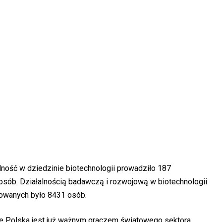
lność w dziedzinie biotechnologii prowadziło 187
osób. Działalnością badawczą i rozwojową w biotechnologii
żowanych było 8431 osób.
 że Polska jest już ważnym graczem światowego sektora