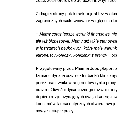
2023/2024 oferowało 36 uczelni, w tym zd
Z drugiej strony polski sektor jest też w st
zagranicznych naukowców ze względu na kon
– Mamy coraz lepsze warunki finansowe, nie 
ale też biznesowej. Mamy też takie stanowis
w instytutach naukowych, które mają warunk
europejscy koledzy i koleżanki z branży
– oc
Przygotowany przez Pharma Jobs „Raport pła
farmaceutyczna oraz sektor badań kliniczny
przez pracowników segmentów rynku pracy.
oraz możliwości dynamicznego rozwoju przy
dopiero rozpoczynających swoją karierę za
koncernów farmaceutycznych otwiera swoje f
nowych miejsc pracy.