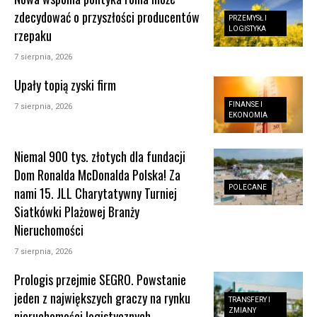
zdecydować o przyszłości producentów
PRZEMYSŁ I
LOGISTYKA
rzepaku
7 sierpnia, 2026
Upały topią zyski firm
FINANSE I
7 sierpnia, 2026
EKONOMIA
Niemal 900 tys. złotych dla fundacji
Dom Ronalda McDonalda Polska! Za
POLECANE
nami 15. JLL Charytatywny Turniej
Siatkówki Plażowej Branży
Nieruchomości
7 sierpnia, 2026
Prologis przejmie SEGRO. Powstanie
jeden z największych graczy na rynku
TRANSFERY I
ZMIANY
nieruchomości logistycznych