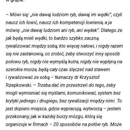
–
Mówi się: „nie dawaj ludziom ryb, dawaj im wędki”, czyli
naucz ich łowić, naucz ich kompetencji łowienia, a ja
mówię: „nie dawaj ludziom ani ryb, ani wędek”. Dlatego że
jak będą mieli wędki, to bardzo szybko zaczną
rywalizować między sobą, kto więcej nałowi, i nigdy razem
się nie zastanowią, co zrobić, żeby stworzyć inny sposób
połowu ryb, nigdy nie wymyślą kutra, nigdy nie wypłyną na
szerokie morza, będą cały czas ślęczeć nad stawem
i rywalizować ze sobą
– tłumaczy dr Krzysztof
Rzepkowski. –
Trzeba dać im przestrzeń do tego, żeby
mogli wymieniać się myślami, komunikować, system bez
krytyki jednego i drugiego, bez rywalizacji między nimi. To
jest dopiero miejsce, gdzie wypracują, wytworzą – jestem
przekonany, jak w każdej burzy mózgu, którą się
organizuje w firmach – 20 sposobów na połów ryb. Może