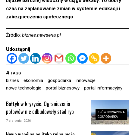
będzie bardziej widoczny w ciągu dekady. To dobry
czas na zaplanowanie zmian w systemie edukacji i
zabezpieczenia społecznego
Źródło:
biznes.newseria.pl
Udostępnij
TAGS
biznes
ekonomia
gospodarka
innowacje
nowe technologie
portal biznesowy
portal informacyjny
Bałtyk w kryzysie. Ograniczenia
połowów nie odbudowały stad ryb
ZRÓWNOWAŻONA
GOSPODARKA
7 sierpnia, 2026
Nowa wspólna polityka rolna może