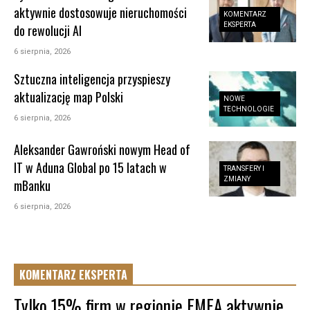
aktywnie dostosowuje nieruchomości
KOMENTARZ
EKSPERTA
do rewolucji AI
6 sierpnia, 2026
Sztuczna inteligencja przyspieszy
aktualizację map Polski
NOWE
TECHNOLOGIE
6 sierpnia, 2026
Aleksander Gawroński nowym Head of
IT w Aduna Global po 15 latach w
TRANSFERY I
ZMIANY
mBanku
6 sierpnia, 2026
KOMENTARZ EKSPERTA
Tylko 15% firm w regionie EMEA aktywnie