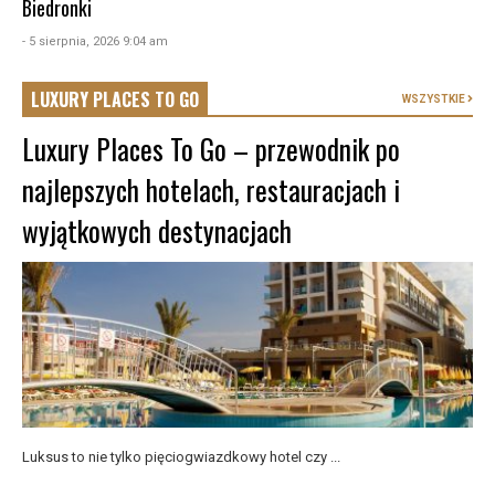
Biedronki
- 5 sierpnia, 2026 9:04 am
LUXURY PLACES TO GO
WSZYSTKIE
Luxury Places To Go – przewodnik po
najlepszych hotelach, restauracjach i
wyjątkowych destynacjach
Luksus to nie tylko pięciogwiazdkowy hotel czy ...