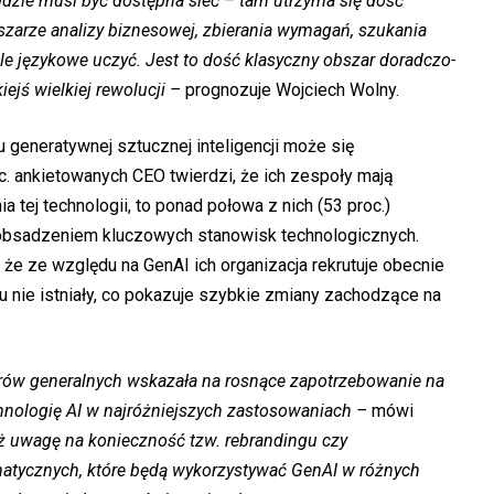
 gdzie musi być dostępna sieć – tam utrzyma się dość
szarze analizy biznesowej, zbierania wymagań, szukania
e j
ęzykowe
uczyć. Jest to dość klasyczny obszar doradczo-
iejś wielkiej rewolucji –
prognozuje Wojciech Wolny.
u generatywnej sztucznej inteligencji może się
c. ankietowanych CEO twierdzi, że ich zespoły mają
 tej technologii, to ponad połowa z nich (53 proc.)
 z obsadzeniem kluczowych stanowisk technologicznych.
że ze względu na GenAI ich organizacja rekrutuje obecnie
u nie istniały, co pokazuje szybkie zmiany zachodzące na
rów generalnych wskazała na rosnące zapotrzebowanie na
nologię AI w najróżniejszych zastosowaniach –
mówi
ż uwagę na konieczność tzw. rebrandingu czy
rmatycznych, które będą wykorzystywać GenAI w różnych