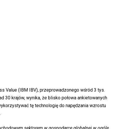
ness Value (IBM IBV), przeprowadzonego wśród 3 tys.
ad 30 krajów, wynika, że blisko połowa ankietowanych
wykorzystywać tę technologię do napędzania wzrostu
.
 dochodowym sektorem w gospodarce globalnej w ogóle,