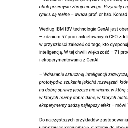
obok przemysłu zbrojeniowego. Przyrosty rz
rynku, są realne –
uważa prof. dr hab. Konra
Według IBM IBV technologia GenAI jest obec
– zdaniem 57 proc. ankietowanych CEO zdob
w przyszłości zależeć od tego, kto dyspon
inteligencją. W tej chwili większość – 71 pr
i eksperymentowania z GenAI.
– Wdrażanie sztucznej inteligencji zazwycz
prototypów, szukania jakichś rozwiązań, któ
na dobrą sprawę jeszcze nie wiemy, w którą 
w których mamy dobre dane, w których histor
eksperymenty dadzą najlepszy efekt
– mówi W
Do najczęstszych przykładów zastosowania Ge
ulepszające komunikację, systemy do obsłu