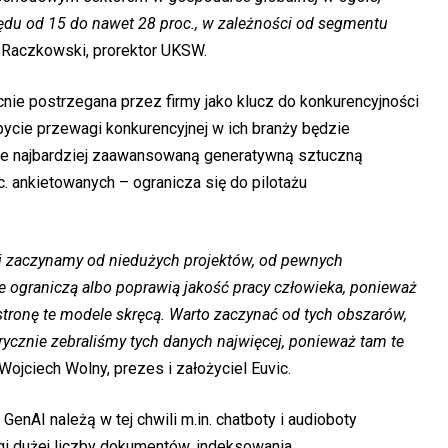
ędu od 15 do nawet 28 proc., w zależności od segmentu
d Raczkowski, prorektor UKSW.
nie postrzegana przez firmy jako klucz do konkurencyjności
ycie przewagi konkurencyjnej w ich branży będzie
uje najbardziej zaawansowaną generatywną sztuczną
oc. ankietowanych – ogranicza się do pilotażu
aj zaczynamy od niedużych projektów, od pewnych
re ograniczą albo poprawią jakość pracy człowieka, ponieważ
stronę te modele skręcą. Warto zaczynać od tych obszarów,
ycznie zebraliśmy tych danych najwięcej, ponieważ tam te
ojciech Wolny, prezes i założyciel Euvic.
nAI należą w tej chwili m.in. chatboty i audioboty
gi dużej liczby dokumentów, indeksowania