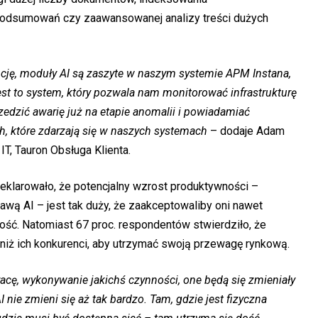
podsumowań czy zaawansowanej analizy treści dużych
ncję, moduły AI są zaszyte w naszym systemie APM Instana,
est to system, który pozwala nam monitorować infrastrukturę
zedzić awarię już na etapie anomalii i powiadamiać
, które zdarzają się w naszych systemach
– dodaje Adam
 IT, Tauron Obsługa Klienta.
eklarowało, że potencjalny wzrost produktywności –
awą AI – jest tak duży, że zaakceptowaliby oni nawet
ść. Natomiast 67 proc. respondentów stwierdziło, że
 niż ich konkurenci, aby utrzymać swoją przewagę rynkową.
racę, wykonywanie jakichś czynności, one będą
się
zmieniały
I nie zmieni się aż tak bardzo. Tam, gdzie jest fizyczna