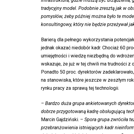
infrastruktura, gdzie muszą być urządzenia,
tradycyjny model. Podobnie zresztą jak w ob
pomysłów, żeby później można było te model
konsultingowy, który nie będzie przeżywał jak
Barierą dla pełnego wykorzystania potencjał
jednak okazać niedobór kadr. Chociaż 60 pro
umiejętności i wiedzę niezbędną do wdrożenia
wskazuje, że już w tej chwili ma trudności
Ponadto 50 proc. dyrektorów zadeklarowało, 
na stanowiska, które jeszcze w zeszłym rok
rynku pracy za sprawą tej technologii.
– Bardzo duża grupa ankietowanych dyrekto
dobrze przygotowaną kadrę obsługującą tech
Marcin Gajdziński. –
Spora grupa zwróciła te
przebranżowienia istniejących kadr nieinfo