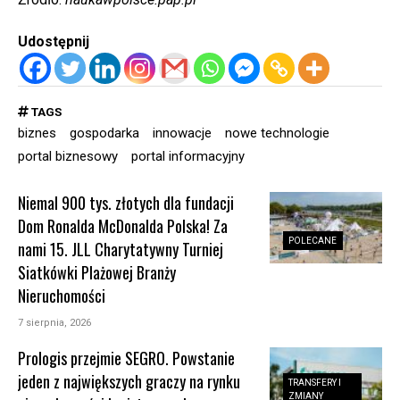
Udostępnij
TAGS
biznes
gospodarka
innowacje
nowe technologie
portal biznesowy
portal informacyjny
Niemal 900 tys. złotych dla fundacji
Dom Ronalda McDonalda Polska! Za
POLECANE
nami 15. JLL Charytatywny Turniej
Siatkówki Plażowej Branży
Nieruchomości
7 sierpnia, 2026
Prologis przejmie SEGRO. Powstanie
jeden z największych graczy na rynku
TRANSFERY I
ZMIANY