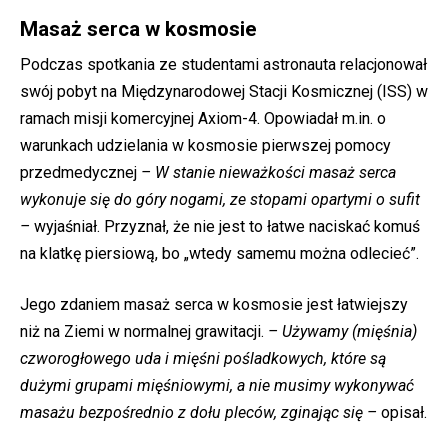
Masaż serca w kosmosie
Podczas spotkania ze studentami astronauta relacjonował
swój pobyt na Międzynarodowej Stacji Kosmicznej (ISS) w
ramach misji komercyjnej Axiom-4. Opowiadał m.in. o
warunkach udzielania w kosmosie pierwszej pomocy
przedmedycznej
– W stanie nieważkości masaż serca
wykonuje się do góry nogami, ze stopami opartymi o sufit
–
wyjaśniał. Przyznał, że nie jest to łatwe naciskać komuś
na klatkę piersiową, bo „wtedy samemu można odlecieć”.
Jego zdaniem masaż serca w kosmosie jest łatwiejszy
niż na Ziemi w normalnej grawitacji.
– Używamy (mięśnia)
czworogłowego uda i mięśni pośladkowych, które są
dużymi grupami mięśniowymi, a nie musimy wykonywać
masażu bezpośrednio z dołu pleców, zginając się –
opisał.