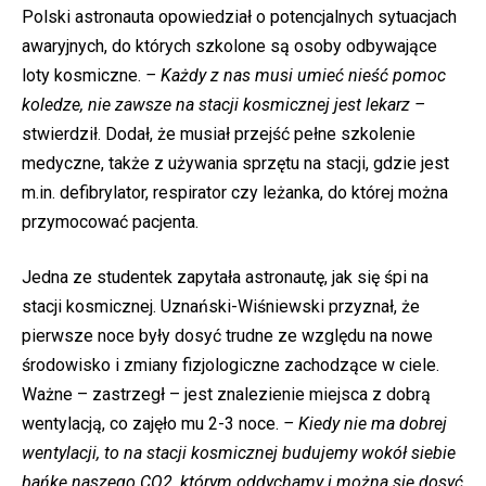
Polski astronauta opowiedział o potencjalnych sytuacjach
awaryjnych, do których szkolone są osoby odbywające
loty kosmiczne.
– Każdy z nas musi umieć nieść pomoc
koledze, nie zawsze na stacji kosmicznej jest lekarz –
stwierdził. Dodał, że musiał przejść pełne szkolenie
medyczne, także z używania sprzętu na stacji, gdzie jest
m.in. defibrylator, respirator czy leżanka, do której można
przymocować pacjenta.
Jedna ze studentek zapytała astronautę, jak się śpi na
stacji kosmicznej. Uznański-Wiśniewski przyznał, że
pierwsze noce były dosyć trudne ze względu na nowe
środowisko i zmiany fizjologiczne zachodzące w ciele.
Ważne – zastrzegł – jest znalezienie miejsca z dobrą
wentylacją, co zajęło mu 2-3 noce.
– Kiedy nie ma dobrej
wentylacji, to na stacji kosmicznej budujemy wokół siebie
bańkę naszego CO2, którym oddychamy i można się dosyć