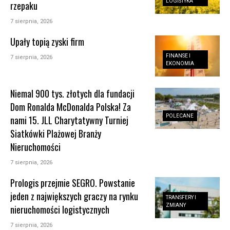
LOGISTYKA
rzepaku
7 sierpnia, 2026
Upały topią zyski firm
FINANSE I
7 sierpnia, 2026
EKONOMIA
Niemal 900 tys. złotych dla fundacji
Dom Ronalda McDonalda Polska! Za
POLECANE
nami 15. JLL Charytatywny Turniej
Siatkówki Plażowej Branży
Nieruchomości
7 sierpnia, 2026
Prologis przejmie SEGRO. Powstanie
jeden z największych graczy na rynku
TRANSFERY I
ZMIANY
nieruchomości logistycznych
7 sierpnia, 2026