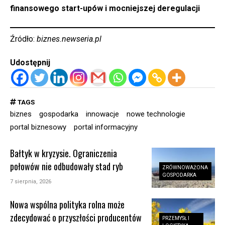
finansowego start-upów i mocniejszej deregulacji
Źródło:
biznes.newseria.pl
Udostępnij
TAGS
biznes
gospodarka
innowacje
nowe technologie
portal biznesowy
portal informacyjny
Bałtyk w kryzysie. Ograniczenia
połowów nie odbudowały stad ryb
ZRÓWNOWAŻONA
GOSPODARKA
7 sierpnia, 2026
Nowa wspólna polityka rolna może
zdecydować o przyszłości producentów
PRZEMYSŁ I