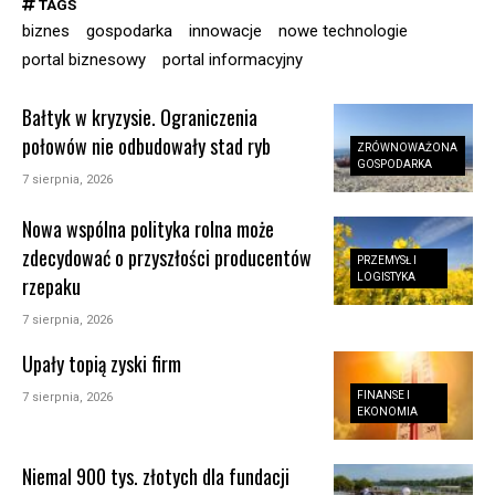
TAGS
biznes
gospodarka
innowacje
nowe technologie
portal biznesowy
portal informacyjny
Bałtyk w kryzysie. Ograniczenia
połowów nie odbudowały stad ryb
ZRÓWNOWAŻONA
GOSPODARKA
7 sierpnia, 2026
Nowa wspólna polityka rolna może
zdecydować o przyszłości producentów
PRZEMYSŁ I
LOGISTYKA
rzepaku
7 sierpnia, 2026
Upały topią zyski firm
FINANSE I
7 sierpnia, 2026
EKONOMIA
Niemal 900 tys. złotych dla fundacji