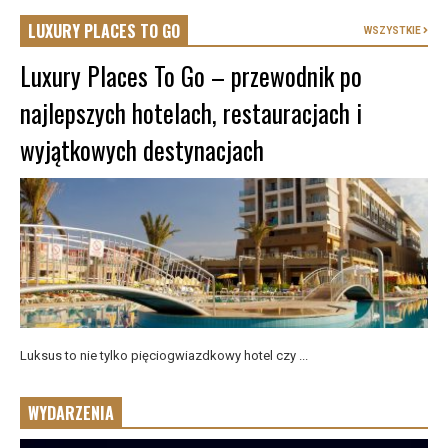
LUXURY PLACES TO GO
WSZYSTKIE
Luxury Places To Go – przewodnik po
najlepszych hotelach, restauracjach i
wyjątkowych destynacjach
Luksus to nie tylko pięciogwiazdkowy hotel czy ...
WYDARZENIA