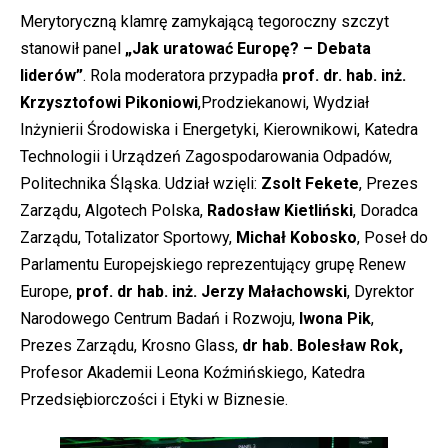
Merytoryczną klamrę zamykającą tegoroczny szczyt
stanowił panel
„Jak uratować Europę? – Debata
liderów”
. Rola moderatora przypadła
prof. dr. hab. inż.
Krzysztofowi Pikoniowi
,Prodziekanowi, Wydział
Inżynierii Środowiska i Energetyki, Kierownikowi, Katedra
Technologii i Urządzeń Zagospodarowania Odpadów,
Politechnika Śląska. Udział wzięli:
Zsolt Fekete
, Prezes
Zarządu, Algotech Polska,
Radosław Kietliński
, Doradca
Zarządu, Totalizator Sportowy,
Michał Kobosko
, Poseł do
Parlamentu Europejskiego reprezentujący grupę Renew
Europe,
prof. dr hab. inż. Jerzy Małachowski
, Dyrektor
Narodowego Centrum Badań i Rozwoju,
Iwona Pik
,
Prezes Zarządu, Krosno Glass,
dr hab. Bolesław Rok,
Profesor Akademii Leona Koźmińskiego, Katedra
Przedsiębiorczości i Etyki w Biznesie.