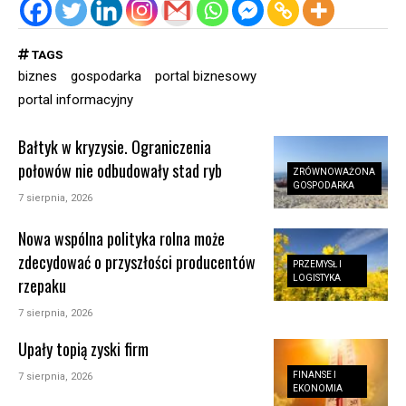
TAGS
biznes
gospodarka
portal biznesowy
portal informacyjny
Bałtyk w kryzysie. Ograniczenia
połowów nie odbudowały stad ryb
ZRÓWNOWAŻONA
GOSPODARKA
7 sierpnia, 2026
Nowa wspólna polityka rolna może
zdecydować o przyszłości producentów
PRZEMYSŁ I
LOGISTYKA
rzepaku
7 sierpnia, 2026
Upały topią zyski firm
FINANSE I
7 sierpnia, 2026
EKONOMIA