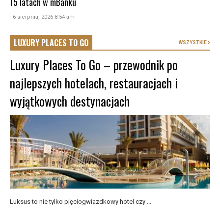
15 latach w mBanku
- 6 sierpnia, 2026 8:54 am
LUXURY PLACES TO GO
WSZYSTKIE
Luxury Places To Go – przewodnik po
najlepszych hotelach, restauracjach i
wyjątkowych destynacjach
Luksus to nie tylko pięciogwiazdkowy hotel czy ...