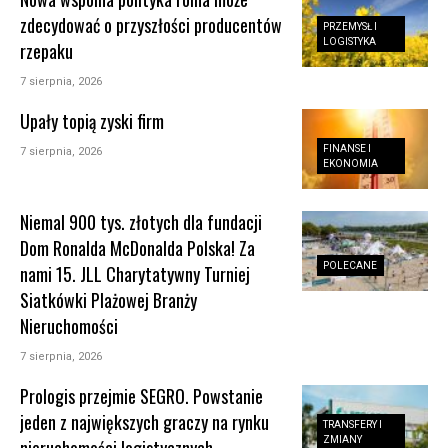
zdecydować o przyszłości producentów
PRZEMYSŁ I
LOGISTYKA
rzepaku
7 sierpnia, 2026
Upały topią zyski firm
FINANSE I
7 sierpnia, 2026
EKONOMIA
Niemal 900 tys. złotych dla fundacji
Dom Ronalda McDonalda Polska! Za
POLECANE
nami 15. JLL Charytatywny Turniej
Siatkówki Plażowej Branży
Nieruchomości
7 sierpnia, 2026
Prologis przejmie SEGRO. Powstanie
jeden z największych graczy na rynku
TRANSFERY I
ZMIANY