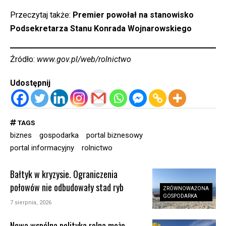
Przeczytaj także:
Premier powołał na stanowisko
Podsekretarza Stanu Konrada Wojnarowskiego
Źródło:
www.gov.pl/web/rolnictwo
Udostępnij
TAGS
biznes
gospodarka
portal biznesowy
portal informacyjny
rolnictwo
Bałtyk w kryzysie. Ograniczenia
połowów nie odbudowały stad ryb
ZRÓWNOWAŻONA
GOSPODARKA
7 sierpnia, 2026
Nowa wspólna polityka rolna może