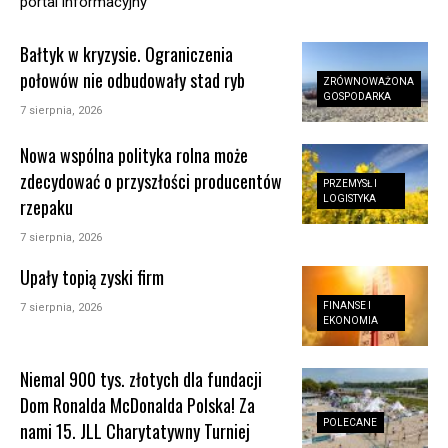
portal informacyjny
Bałtyk w kryzysie. Ograniczenia
połowów nie odbudowały stad ryb
ZRÓWNOWAŻONA
GOSPODARKA
7 sierpnia, 2026
Nowa wspólna polityka rolna może
zdecydować o przyszłości producentów
PRZEMYSŁ I
LOGISTYKA
rzepaku
7 sierpnia, 2026
Upały topią zyski firm
FINANSE I
7 sierpnia, 2026
EKONOMIA
Niemal 900 tys. złotych dla fundacji
Dom Ronalda McDonalda Polska! Za
POLECANE
nami 15. JLL Charytatywny Turniej