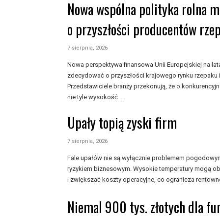
Nowa wspólna polityka rolna 
o przyszłości producentów rze
7 sierpnia, 2026
Nowa perspektywa finansowa Unii Europejskiej na l
zdecydować o przyszłości krajowego rynku rzepaku i
Przedstawiciele branży przekonują, że o konkurencyj
nie tyle wysokość ...
Upały topią zyski firm
7 sierpnia, 2026
Fale upałów nie są wyłącznie problemem pogodowym, 
ryzykiem biznesowym. Wysokie temperatury mogą ob
i zwiększać koszty operacyjne, co ogranicza rentowno
Niemal 900 tys. złotych dla f