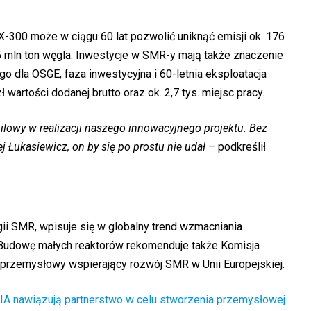
X-300 może w ciągu 60 lat pozwolić uniknąć emisji ok. 176
5 mln ton węgla. Inwestycje w SMR-y mają także znaczenie
 dla OSGE, faza inwestycyjna i 60-letnia eksploatacja
artości dodanej brutto oraz ok. 2,7 tys. miejsc pracy.
lowy w realizacji naszego innowacyjnego projektu. Bez
j Łukasiewicz, on by się po prostu nie udał
– podkreślił
gii SMR, wpisuje się w globalny trend wzmacniania
i. Budowę małych reaktorów rekomenduje także Komisja
z przemysłowy wspierający rozwój SMR w Unii Europejskiej.
IA nawiązują partnerstwo w celu stworzenia przemysłowej