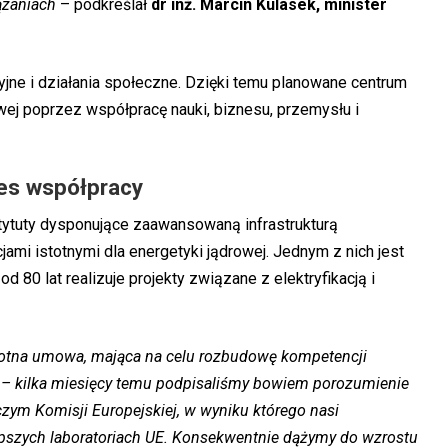
ązaniach
– podkreślał
dr inż. Marcin Kulasek, minister
yjne i działania społeczne. Dzięki temu planowane centrum
ej poprzez współpracę nauki, biznesu, przemysłu i
es współpracy
ytuty dysponujące zaawansowaną infrastrukturą
ami istotnymi dla energetyki jądrowej. Jednym z nich jest
od 80 lat realizuje projekty związane z elektryfikacją i
istotna umowa, mająca na celu rozbudowę kompetencji
j – kilka miesięcy temu podpisaliśmy bowiem porozumienie
m Komisji Europejskiej, w wyniku którego nasi
epszych laboratoriach UE. Konsekwentnie dążymy do wzrostu