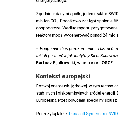
energetycznego.
Zgodnie z danymi spółki, jeden reaktor BWR
mln ton CO₂. Dodatkowo zastąpi spalenie 6
gospodarcze. Według raportu przygotowanego
reaktora mogą wygenerować ponad 24 mld zł w
–
Podpisane dziś porozumienie to kamień mi
takich partnerów jak instytuty Sieci Badawcze
Bartosz Fijałkowski, wiceprezes OSGE.
Kontekst europejski
Rozwój energetyki jądrowej, w tym technolo
stabilnych i niskoemisyjnych źródeł energi
Europejska, która powołała specjalny sojus
Przeczytaj także:
Dassault Systèmes i NVID