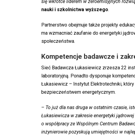
się wkrótce liderem w zeroemisyjnych rozwi
nauki i szkolnictwa wyższego
.
Partnerstwo obejmuje także projekty edukac
ma wzmacniać zaufanie do energetyki jądrow
społeczeństwa.
Kompetencje badawcze i zakr
Sieć Badawcza Łukasiewicz zrzesza 22 inst
laboratoryjną. Ponadto dysponuje kompetencj
Łukasiewicz – Instytut Elektrotechniki, który 
bezpieczeństwem energetycznym.
–
To już dla nas druga w ostatnim czasie, 
Łukasiewicza w zakresie energetyki jądrowe
o współpracy ze Wspólnym Centrum Badawczy
inżynierowie pozyskują umiejętności w najl