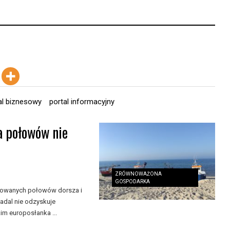
al biznesowy
portal informacyjny
a połowów nie
ZRÓWNOWAŻONA
GOSPODARKA
nkowanych połowów dorsza i
adal nie odzyskuje
m europosłanka ...