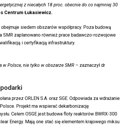
ergetycznej z niecałych 18 proc. obecnie do co najmniej 30
es Centrum Łukasiewicz.
y obejmuje siedem obszarów współpracy. Poza budową
ora SMR zaplanowano również prace badawczo-rozwojowe
lifikacją i certyfikacją infrastruktury.
 w Polsce, nie tylko w obszarze SMR
– zaznaczył dr
spodarki
ołana przez ORLEN S.A. oraz SGE. Odpowiada za wdrażanie
olsce. Projekt ma wspierać dekarbonizację
emysłu. Celem OSGE jest budowa floty reaktorów BWRX-300
clear Energy. Mają one stać się elementem krajowego miksu