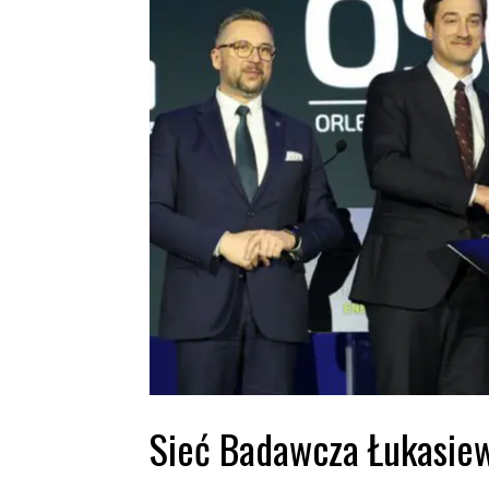
Sieć Badawcza Łukasiew