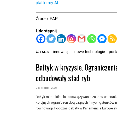
platformy AI
Źródło:
PAP
Udostępnij
innowacje
nowe technologie
port
TAGS
Bałtyk w kryzysie. Ograniczeni
odbudowały stad ryb
7 sierpnia, 2026
Bałtyk mimo kilku lat obowiązywania zakazu ukieru
kolejnych ograniczeń dotyczących innych gatunków n
równowagi. Podczas debaty w Parlamencie Europejski