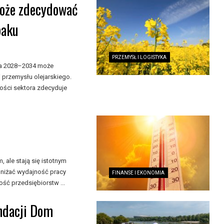
może zdecydować
paku
PRZEMYSŁ I LOGISTYKA
ata 2028–2034 może
 przemysłu olejarskiego.
ności sektora zdecyduje
ale stają się istotnym
niżać wydajność pracy
FINANSE I EKONOMIA
ść przedsiębiorstw ...
undacji Dom