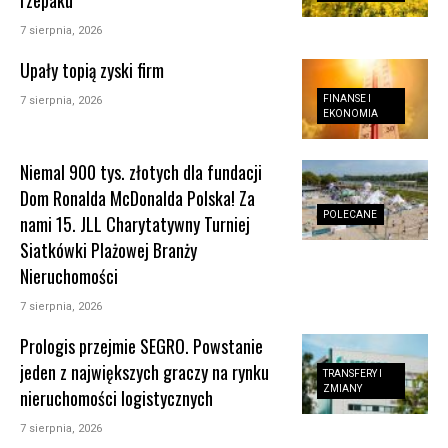
rzepaku
7 sierpnia, 2026
Upały topią zyski firm
FINANSE I
7 sierpnia, 2026
EKONOMIA
Niemal 900 tys. złotych dla fundacji
Dom Ronalda McDonalda Polska! Za
POLECANE
nami 15. JLL Charytatywny Turniej
Siatkówki Plażowej Branży
Nieruchomości
7 sierpnia, 2026
Prologis przejmie SEGRO. Powstanie
jeden z największych graczy na rynku
TRANSFERY I
ZMIANY
nieruchomości logistycznych
7 sierpnia, 2026