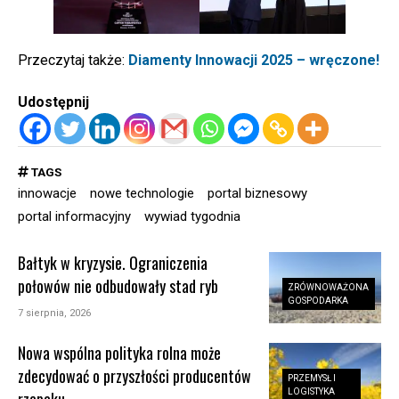
Przeczytaj także:
Diamenty Innowacji 2025 – wręczone!
Udostępnij
TAGS
innowacje
nowe technologie
portal biznesowy
portal informacyjny
wywiad tygodnia
Bałtyk w kryzysie. Ograniczenia
połowów nie odbudowały stad ryb
ZRÓWNOWAŻONA
GOSPODARKA
7 sierpnia, 2026
Nowa wspólna polityka rolna może
zdecydować o przyszłości producentów
PRZEMYSŁ I
LOGISTYKA