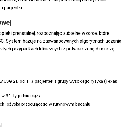
u pacjentki.
owej
eki prenatalnej, rozpoznając subtelne wzorce, które
USG. System bazuje na zaawansowanych algorytmach uczenia
stych przypadkach klinicznych z potwierdzoną diagnozą
ów USG 2D od 113 pacjentek z grupy wysokiego ryzyka (Texas
 31. tygodniu ciąży.
cech łożyska przodującego w rutynowym badaniu
u