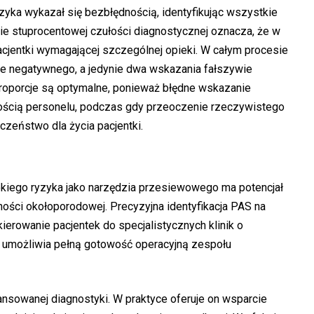
yka wykazał się bezbłędnością, identyfikując wszystkie
cie stuprocentowej czułości diagnostycznej oznacza, że w
acjentki wymagającej szczególnej opieki. W całym procesie
ie negatywnego, a jedynie dwa wskazania fałszywie
proporcje są optymalne, ponieważ błędne wskazanie
nością personelu, podczas gdy przeoczenie rzeczywistego
zeństwo dla życia pacjentki.
kiego ryzyka jako narzędzia przesiewowego ma potencjał
ości okołoporodowej. Precyzyjna identyfikacja PAS na
rowanie pacjentek do specjalistycznych klinik o
 umożliwia pełną gotowość operacyjną zespołu
sowanej diagnostyki. W praktyce oferuje on wsparcie