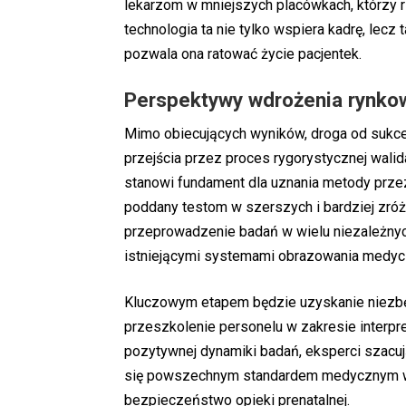
lekarzom w mniejszych placówkach, którzy rz
technologia ta nie tylko wspiera kadrę, lecz 
pozwala ona ratować życie pacjentek.
Perspektywy wdrożenia rynk
Mimo obiecujących wyników, droga od sukce
przejścia przez proces rygorystycznej wali
stanowi fundament dla uznania metody prz
poddany testom w szerszych i bardziej zróż
przeprowadzenie badań w wielu niezależnyc
istniejącymi systemami obrazowania medyc
Kluczowym etapem będzie uzyskanie niezbęd
przeszkolenie personelu w zakresie interpre
pozytywnej dynamiki badań, eksperci szacuj
się powszechnym standardem medycznym w ci
bezpieczeństwo opieki prenatalnej.