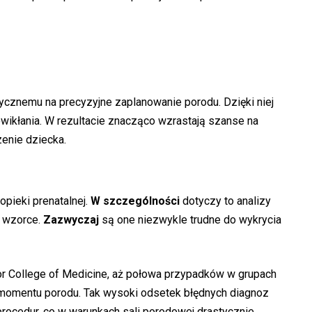
znemu na precyzyjne zaplanowanie porodu. Dzięki niej
wikłania. W rezultacie znacząco wzrastają szanse na
enie dziecka.
pieki prenatalnej.
W szczególności
dotyczy to analizy
e wzorce.
Zazwyczaj
są one niezwykle trudne do wykrycia
or College of Medicine, aż połowa przypadków w grupach
momentu porodu. Tak wysoki odsetek błędnych diagnoz
rocedur, co w warunkach sali porodowej drastycznie