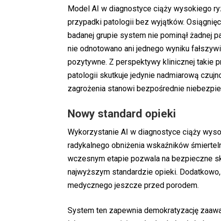
Model AI w diagnostyce ciąży wysokiego ryz
przypadki patologii bez wyjątków. Osiągnię
badanej grupie system nie pominął żadnej p
nie odnotowano ani jednego wyniku fałszyw
pozytywne. Z perspektywy klinicznej takie 
patologii skutkuje jedynie nadmiarową czuj
zagrożenia stanowi bezpośrednie niebezpiec
Nowy standard opieki
Wykorzystanie AI w diagnostyce ciąży wyso
radykalnego obniżenia wskaźników śmierteln
wczesnym etapie pozwala na bezpieczne skie
najwyższym standardzie opieki. Dodatkowo,
medycznego jeszcze przed porodem.
System ten zapewnia demokratyzację zaawan