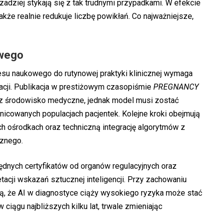
adziej stykają się z tak trudnymi przypadkami. W efekcie
także realnie redukuje liczbę powikłań. Co najważniejsze,
owego
su naukowego do rutynowej praktyki klinicznej wymaga
dacji. Publikacja w prestiżowym czasopiśmie
PREGNANCY
ez środowisko medyczne, jednak model musi zostać
nicowanych populacjach pacjentek. Kolejne kroki obejmują
h ośrodkach oraz techniczną integrację algorytmów z
znego.
nych certyfikatów od organów regulacyjnych oraz
tacji wskazań sztucznej inteligencji. Przy zachowaniu
ą, że AI w diagnostyce ciąży wysokiego ryzyka może stać
ągu najbliższych kilku lat, trwale zmieniając