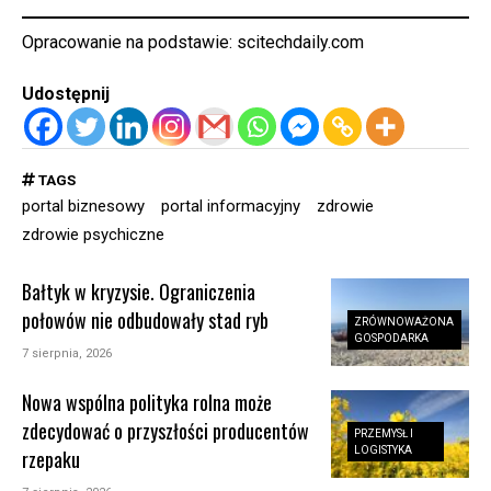
Opracowanie na podstawie:
scitechdaily.com
Udostępnij
TAGS
portal biznesowy
portal informacyjny
zdrowie
zdrowie psychiczne
Bałtyk w kryzysie. Ograniczenia
połowów nie odbudowały stad ryb
ZRÓWNOWAŻONA
GOSPODARKA
7 sierpnia, 2026
Nowa wspólna polityka rolna może
zdecydować o przyszłości producentów
PRZEMYSŁ I
LOGISTYKA
rzepaku