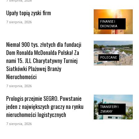
7 sierpnia, 2026
Upały topią zyski firm
FINANSE I
7 sierpnia, 2026
EKONOMIA
Niemal 900 tys. złotych dla fundacji
Dom Ronalda McDonalda Polska! Za
POLECANE
nami 15. JLL Charytatywny Turniej
Siatkówki Plażowej Branży
Nieruchomości
7 sierpnia, 2026
Prologis przejmie SEGRO. Powstanie
jeden z największych graczy na rynku
TRANSFERY I
ZMIANY
nieruchomości logistycznych
7 sierpnia, 2026