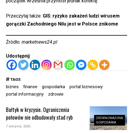
początek września przyniósł jednak korektę.
Przeczytaj także:
GIS: ryzyko zakażeń ludzi wirusem
gorączki Zachodniego Nilu jest w Polsce znikome
Źródło:
marketnews24.pl
Udostępnij
TAGS
biznes
finanse
gospodarka
portal biznesowy
portal informacyjny
zdrowie
Bałtyk w kryzysie. Ograniczenia
połowów nie odbudowały stad ryb
ZRÓWNOWAŻONA
GOSPODARKA
7 sierpnia, 2026