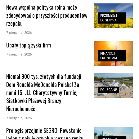
Nowa wspólna polityka rolna może
zdecydować o przyszłości producentów
PRZEMYSŁ I
LOGISTYKA
rzepaku
7 sierpnia, 2026
Upały topią zyski firm
FINANSE I
7 sierpnia, 2026
EKONOMIA
Niemal 900 tys. złotych dla fundacji
Dom Ronalda McDonalda Polska! Za
POLECANE
nami 15. JLL Charytatywny Turniej
Siatkówki Plażowej Branży
Nieruchomości
7 sierpnia, 2026
Prologis przejmie SEGRO. Powstanie
jeden z największych graczy na rynku