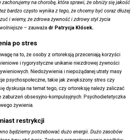
że zachorujemy na chorobę, która sprawi, że obniży się jakość
 też bardzo często wynika z tego, że chcemy być coraz dłużej
zuć i wiemy, że zdrowa żywność i zdrowy styl życia
 wolniejsze –
zauważa
dr Patrycja Kłósek.
enia po stres
wagę na to, że osoby z ortoreksją przeceniają korzyści
wieniowe i rygorystyczne unikanie niezdrowej żywności
wieniowych. Niedożywienia i niepożądanej utraty masy
je psychospołeczne, takie jak zwiększony stres czy
ię dyskusja na temat tego, czy ortoreksję należy zaliczać
e zaburzeń obsesyjno-kompulsyjnych. Psychodietetyczka
rowego żywienia.
iast restrykcji
ewno będziemy potrzebować dużo energii. Dużo zasobów