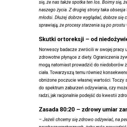
się, że nas także spotka ten los. Boimy się, 
naszego życia. Z drugiej strony taka obsesja
młodsi. Dłużej dobrze wyglądać, dobrze się c
sprawiają, że procesy starzenia są po prostu
Skutki ortoreksji – od niedożywi
Norwescy badacze zwrócili w swojej pracy u
zdrowotne płynące z diety. Ograniczenia ży
mogą natomiast prowadzić do niedoborów ży
ciała. Towarzyszą temu również konsekwenc
obniżone poczucie własnej wartości. Toczy s
do spektrum zaburzeń odżywiania, czy moż
radzi, jak racjonalnie podejść do kwestii zd
Zasada 80:20 – zdrowy umiar zam
– Jeżeli chcemy się zdrowo odżywiać, na p