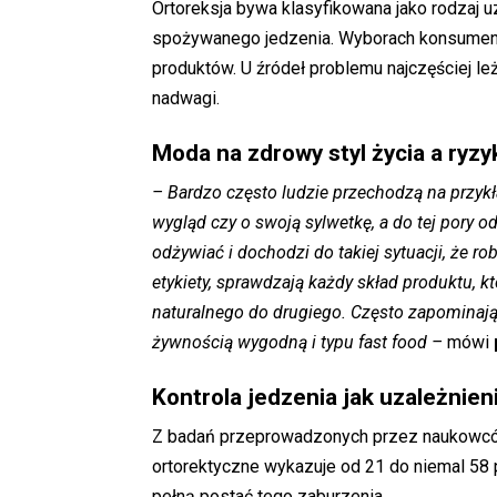
Ortoreksja bywa klasyfikowana jako rodzaj uz
spożywanego jedzenia. Wyborach konsumen
produktów. U źródeł problemu najczęściej le
nadwagi.
Moda na zdrowy styl życia a ryz
– Bardzo często ludzie przechodzą na przyk
wygląd czy o swoją sylwetkę, a do tej pory o
odżywiać i dochodzi do takiej sytuacji, że r
etykiety, sprawdzają każdy skład produktu, k
naturalnego do drugiego. Często zapominając
żywnością wygodną i typu fast food –
mówi
Kontrola jedzenia jak uzależnien
Z badań przeprowadzonych przez naukowców
ortorektyczne wykazuje od 21 do niemal 58 pr
pełną postać tego zaburzenia.