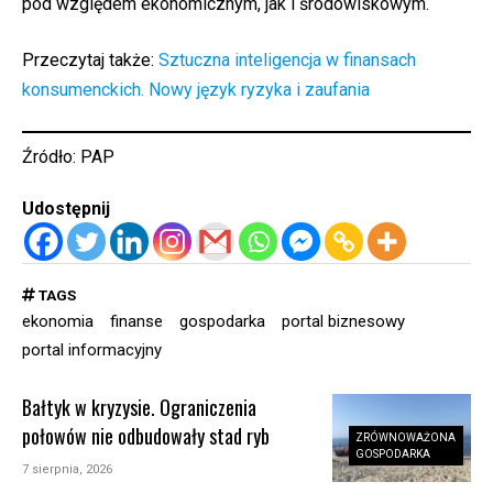
pod względem ekonomicznym, jak i środowiskowym.
Przeczytaj także:
Sztuczna inteligencja w finansach
konsumenckich. Nowy język ryzyka i zaufania
Źródło:
PAP
Udostępnij
TAGS
ekonomia
finanse
gospodarka
portal biznesowy
portal informacyjny
Bałtyk w kryzysie. Ograniczenia
połowów nie odbudowały stad ryb
ZRÓWNOWAŻONA
GOSPODARKA
7 sierpnia, 2026