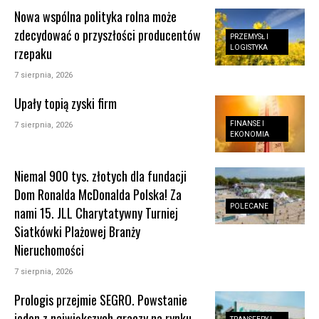
Nowa wspólna polityka rolna może
zdecydować o przyszłości producentów
PRZEMYSŁ I
LOGISTYKA
rzepaku
7 sierpnia, 2026
Upały topią zyski firm
FINANSE I
7 sierpnia, 2026
EKONOMIA
Niemal 900 tys. złotych dla fundacji
Dom Ronalda McDonalda Polska! Za
POLECANE
nami 15. JLL Charytatywny Turniej
Siatkówki Plażowej Branży
Nieruchomości
7 sierpnia, 2026
Prologis przejmie SEGRO. Powstanie
jeden z największych graczy na rynku