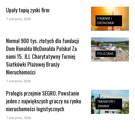
Upały topią zyski firm
FINANSE I
7 sierpnia, 2026
EKONOMIA
Niemal 900 tys. złotych dla fundacji
Dom Ronalda McDonalda Polska! Za
POLECANE
nami 15. JLL Charytatywny Turniej
Siatkówki Plażowej Branży
Nieruchomości
7 sierpnia, 2026
Prologis przejmie SEGRO. Powstanie
jeden z największych graczy na rynku
TRANSFERY I
ZMIANY
nieruchomości logistycznych
7 sierpnia, 2026