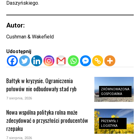
Daszyńskiego.
Autor:
Cushman & Wakefield
Udostępnij
Bałtyk w kryzysie. Ograniczenia
połowów nie odbudowały stad ryb
ZRÓWNOWAŻONA
GOSPODARKA
7 sierpnia, 2026
Nowa wspólna polityka rolna może
zdecydować o przyszłości producentów
PRZEMYSŁ I
LOGISTYKA
rzepaku
7 sierpnia, 2026