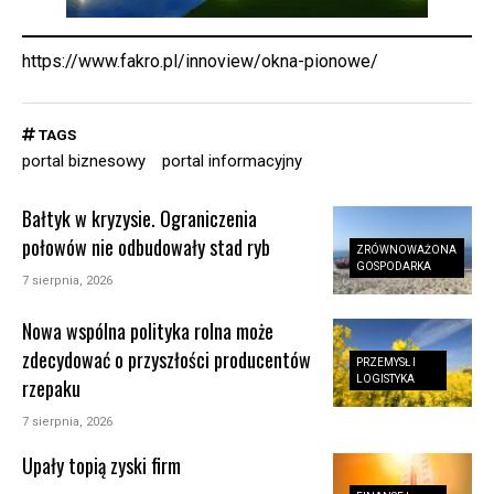
https://www.fakro.pl/innoview/okna-pionowe/
TAGS
portal biznesowy
portal informacyjny
Bałtyk w kryzysie. Ograniczenia
połowów nie odbudowały stad ryb
ZRÓWNOWAŻONA
GOSPODARKA
7 sierpnia, 2026
Nowa wspólna polityka rolna może
zdecydować o przyszłości producentów
PRZEMYSŁ I
LOGISTYKA
rzepaku
7 sierpnia, 2026
Upały topią zyski firm