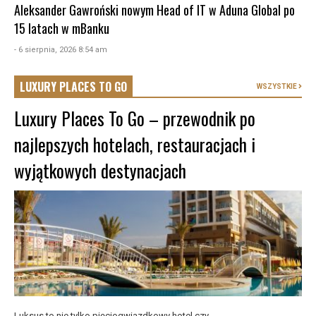
Aleksander Gawroński nowym Head of IT w Aduna Global po
15 latach w mBanku
- 6 sierpnia, 2026 8:54 am
LUXURY PLACES TO GO
WSZYSTKIE
Luxury Places To Go – przewodnik po
najlepszych hotelach, restauracjach i
wyjątkowych destynacjach
Luksus to nie tylko pięciogwiazdkowy hotel czy ...