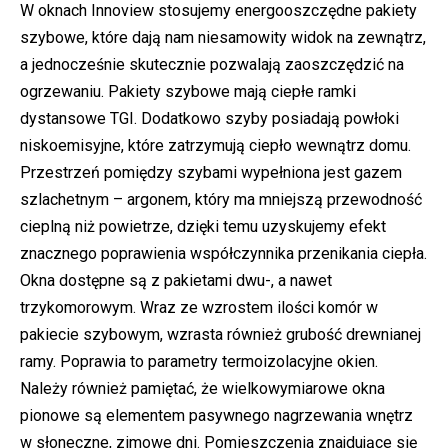
W oknach Innoview stosujemy energooszczędne pakiety
szybowe, które dają nam niesamowity widok na zewnątrz,
a jednocześnie skutecznie pozwalają zaoszczędzić na
ogrzewaniu. Pakiety szybowe mają ciepłe ramki
dystansowe TGI. Dodatkowo szyby posiadają powłoki
niskoemisyjne, które zatrzymują ciepło wewnątrz domu.
Przestrzeń pomiędzy szybami wypełniona jest gazem
szlachetnym – argonem, który ma mniejszą przewodność
cieplną niż powietrze, dzięki temu uzyskujemy efekt
znacznego poprawienia współczynnika przenikania ciepła.
Okna dostępne są z pakietami dwu-, a nawet
trzykomorowym. Wraz ze wzrostem ilości komór w
pakiecie szybowym, wzrasta również grubość drewnianej
ramy. Poprawia to parametry termoizolacyjne okien.
Należy również pamiętać, że wielkowymiarowe okna
pionowe są elementem pasywnego nagrzewania wnętrz
w słoneczne, zimowe dni. Pomieszczenia znajdujące się