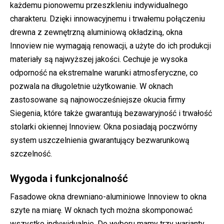
każdemu pionowemu przeszkleniu indywidualnego
charakteru. Dzięki innowacyjnemu i trwałemu połączeniu
drewna z zewnętrzną aluminiową okładziną, okna
Innoview nie wymagają renowacji, a użyte do ich produkcji
materiały są najwyższej jakości. Cechuje je wysoka
odporność na ekstremalne warunki atmosferyczne, co
pozwala na długoletnie użytkowanie. W oknach
zastosowane są najnowocześniejsze okucia firmy
Siegenia, które także gwarantują bezawaryjność i trwałość
stolarki okiennej Innoview. Okna posiadają poczwórny
system uszczelnienia gwarantujący bezwarunkową
szczelność.
Wygoda i funkcjonalność
Fasadowe okna drewniano-aluminiowe Innoview to okna
szyte na miarę. W oknach tych można skomponować
wszystko indywidualnie. Do wyboru mamy trzy warianty