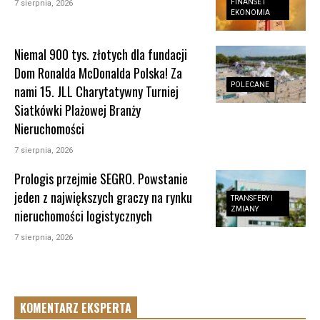
FINANSE I
7 sierpnia, 2026
EKONOMIA
Niemal 900 tys. złotych dla fundacji
Dom Ronalda McDonalda Polska! Za
POLECANE
nami 15. JLL Charytatywny Turniej
Siatkówki Plażowej Branży
Nieruchomości
7 sierpnia, 2026
Prologis przejmie SEGRO. Powstanie
jeden z największych graczy na rynku
TRANSFERY I
ZMIANY
nieruchomości logistycznych
7 sierpnia, 2026
KOMENTARZ EKSPERTA