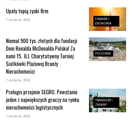
Upały topią zyski firm
FINANSE I
7 sierpnia, 2026
EKONOMIA
Niemal 900 tys. złotych dla fundacji
Dom Ronalda McDonalda Polska! Za
POLECANE
nami 15. JLL Charytatywny Turniej
Siatkówki Plażowej Branży
Nieruchomości
7 sierpnia, 2026
Prologis przejmie SEGRO. Powstanie
jeden z największych graczy na rynku
TRANSFERY I
ZMIANY
nieruchomości logistycznych
7 sierpnia, 2026