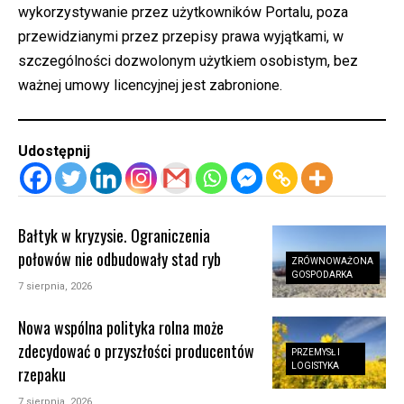
wykorzystywanie przez użytkowników Portalu, poza
przewidzianymi przez przepisy prawa wyjątkami, w
szczególności dozwolonym użytkiem osobistym, bez
ważnej umowy licencyjnej jest zabronione.
Udostępnij
Bałtyk w kryzysie. Ograniczenia
połowów nie odbudowały stad ryb
ZRÓWNOWAŻONA
GOSPODARKA
7 sierpnia, 2026
Nowa wspólna polityka rolna może
zdecydować o przyszłości producentów
PRZEMYSŁ I
LOGISTYKA
rzepaku
7 sierpnia, 2026