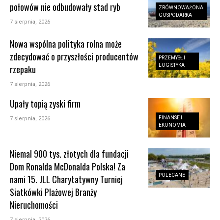
połowów nie odbudowały stad ryb
ZRÓWNOWAŻONA
GOSPODARKA
7 sierpnia, 2026
Nowa wspólna polityka rolna może
zdecydować o przyszłości producentów
PRZEMYSŁ I
LOGISTYKA
rzepaku
7 sierpnia, 2026
Upały topią zyski firm
FINANSE I
7 sierpnia, 2026
EKONOMIA
Niemal 900 tys. złotych dla fundacji
Dom Ronalda McDonalda Polska! Za
POLECANE
nami 15. JLL Charytatywny Turniej
Siatkówki Plażowej Branży
Nieruchomości
7 sierpnia, 2026