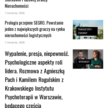
Nieruchomości
7 sierpnia, 2026
Prologis przejmie SEGRO. Powstanie
jeden z największych graczy na rynku
TRANSFERY I
ZMIANY
nieruchomości logistycznych
7 sierpnia, 2026
Wypalenie, presja, niepewność.
Psychologiczne aspekty roli
WYWIADY
lidera. Rozmowa z Agnieszką
Pach i Kamilem Rogulskim z
Krakowskiego Instytutu
Psychoterapii w Warszawie,
będącego częścią