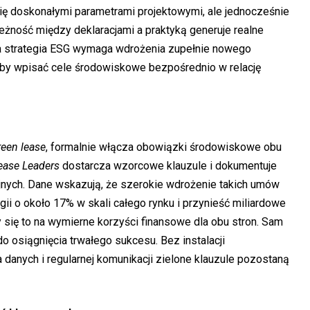
ię doskonałymi parametrami projektowymi, ale jednocześnie
eżność między deklaracjami a praktyką generuje realne
a strategia ESG wymaga wdrożenia zupełnie nowego
aby wpisać cele środowiskowe bezpośrednio w relację
reen lease
, formalnie włącza obowiązki środowiskowe obu
ease Leaders
dostarcza wzorcowe klauzule i dokumentuje
jnych. Dane wskazują, że szerokie wdrożenie takich umów
ii o około 17% w skali całego rynku i przynieść miliardowe
 się to na wymierne korzyści finansowe dla obu stron. Sam
 osiągnięcia trwałego sukcesu. Bez instalacji
 danych i regularnej komunikacji zielone klauzule pozostaną