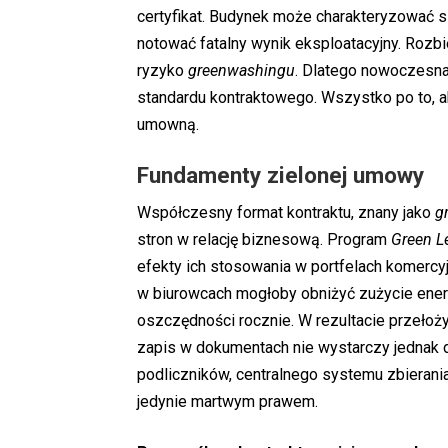
certyfikat. Budynek może charakteryzować s
notować fatalny wynik eksploatacyjny. Rozbi
ryzyko
greenwashingu
. Dlatego nowoczesn
standardu kontraktowego. Wszystko po to, 
umowną.
Fundamenty zielonej umowy
Współczesny format kontraktu, znany jako
g
stron w relację biznesową. Program
Green L
efekty ich stosowania w portfelach komercy
w biurowcach mogłoby obniżyć zużycie energ
oszczędności rocznie. W rezultacie przełoży
zapis w dokumentach nie wystarczy jednak do
podliczników, centralnego systemu zbierania
jedynie martwym prawem.