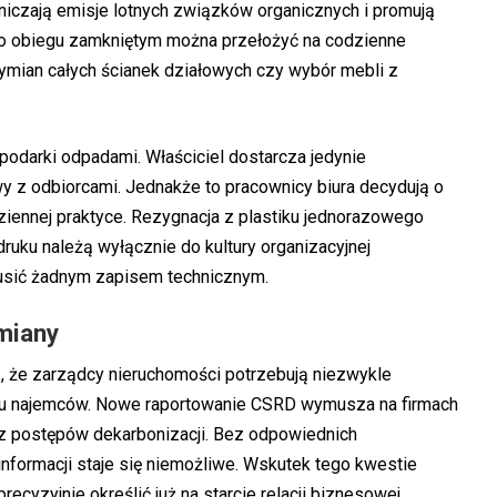
niczają emisje lotnych związków organicznych i promują
o obiegu zamkniętym można przełożyć na codzienne
wymian całych ścianek działowych czy wybór mebli z
odarki odpadami. Właściciel dostarcza jedynie
wy z odbiorcami. Jednakże to pracownicy biura decydują o
ziennej praktyce. Rezygnacja z plastiku jednorazowego
druku należą wyłącznie do kultury organizacyjnej
usić żadnym zapisem technicznym.
miany
że zarządcy nieruchomości potrzebują niezwykle
mu najemców. Nowe raportowanie CSRD wymusza na firmach
z postępów dekarbonizacji. Bez odpowiednich
formacji staje się niemożliwe. Wskutek tego kwestie
ecyzyjnie określić już na starcie relacji biznesowej.