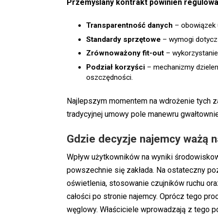
Przemyślany kontrakt powinien regulowa
Transparentność danych
– obowiązek u
Standardy sprzętowe
– wymogi dotyczą
Zrównoważony fit-out
– wykorzystanie
Podział korzyści
– mechanizmy dzielen
oszczędności.
Najlepszym momentem na wdrożenie tych zas
tradycyjnej umowy pole manewru gwałtownie
Gdzie decyzje najemcy ważą n
Wpływ użytkowników na wyniki środowiskow
powszechnie się zakłada. Na ostateczny poz
oświetlenia, stosowanie czujników ruchu ora
całości po stronie najemcy. Oprócz tego pr
węglowy. Właściciele wprowadzają z tego p