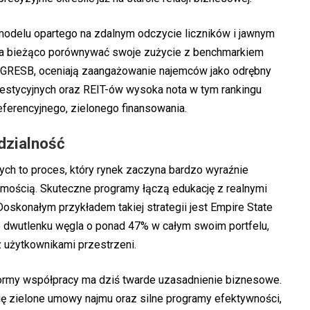
 modelu opartego na zdalnym odczycie liczników i jawnym
 na bieżąco porównywać swoje zużycie z benchmarkiem
jak GRESB, oceniają zaangażowanie najemców jako odrębny
westycyjnych oraz REIT-ów wysoka nota w tym rankingu
ferencyjnego, zielonego finansowania.
dzialność
ych to proces, który rynek zaczyna bardzo wyraźnie
omością. Skuteczne programy łączą edukację z realnymi
skonałym przykładem takiej strategii jest Empire State
e dwutlenku węgla o ponad 47% w całym swoim portfelu,
z użytkownikami przestrzeni.
ormy współpracy ma dziś twarde uzasadnienie biznesowe.
ię zielone umowy najmu oraz silne programy efektywności,