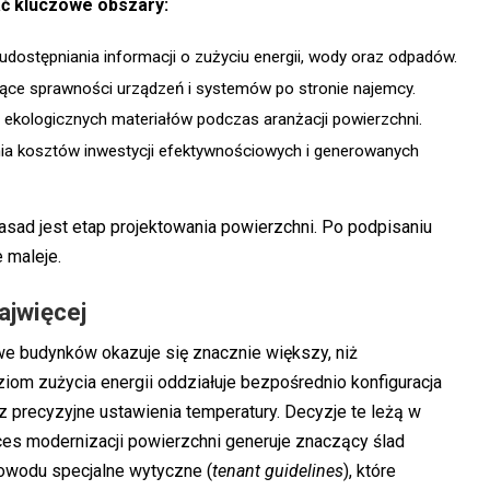
ć kluczowe obszary:
dostępniania informacji o zużyciu energii, wody oraz odpadów.
ce sprawności urządzeń i systemów po stronie najemcy.
 ekologicznych materiałów podczas aranżacji powierzchni.
ia kosztów inwestycji efektywnościowych i generowanych
ad jest etap projektowania powierzchni. Po podpisaniu
 maleje.
ajwięcej
e budynków okazuje się znacznie większy, niż
iom zużycia energii oddziałuje bezpośrednio konfiguracja
z precyzyjne ustawienia temperatury. Decyzje te leżą w
oces modernizacji powierzchni generuje znaczący ślad
owodu specjalne wytyczne (
tenant guidelines
), które