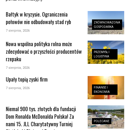
Bałtyk w kryzysie. Ograniczenia
połowów nie odbudowały stad ryb
ZRÓWNOWAŻONA
GOSPODARKA
7 sierpnia, 2026
Nowa wspólna polityka rolna może
zdecydować o przyszłości producentów
PRZEMYSŁ I
LOGISTYKA
rzepaku
7 sierpnia, 2026
Upały topią zyski firm
FINANSE I
7 sierpnia, 2026
EKONOMIA
Niemal 900 tys. złotych dla fundacji
Dom Ronalda McDonalda Polska! Za
POLECANE
nami 15. JLL Charytatywny Turniej