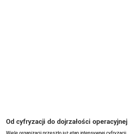
Od cyfryzacji do dojrzałości operacyjnej
Wiele organizacji przeszło już etap intensywnej cyfryzacji.