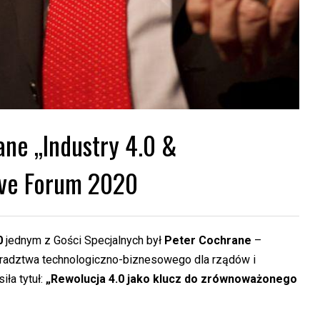
ne „Industry 4.0 &
tive Forum 2020
0
jednym z Gości Specjalnych był
Peter Cochrane
–
doradztwa technologiczno-biznesowego dla rządów i
iła tytuł:
„Rewolucja 4.0 jako klucz do zrównoważonego