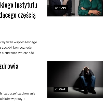
iego Instytutu
WYWIADY
dącego częścią
zych wyzwań współczesnego
a zespół, konieczność
 nieustanna zmienność ...
 zdrowia
ZDROWIE
ch i zaburzeń zachowania
olaków w pracy. Z