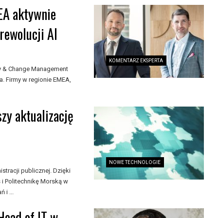
EA aktywnie
rewolucji AI
KOMENTARZ EKSPERTA
egy & Change Management
a. Firmy w regionie EMEA,
szy aktualizację
NOWE TECHNOLOGIE
stracji publicznej. Dzięki
i Politechnikę Morską w
i ...
ead of IT w