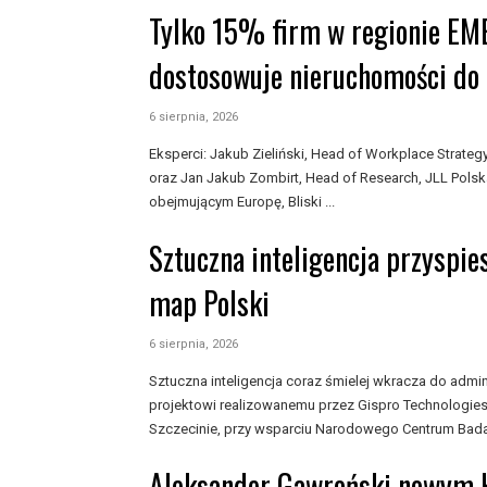
Tylko 15% firm w regionie EM
dostosowuje nieruchomości do 
6 sierpnia, 2026
Eksperci: Jakub Zieliński, Head of Workplace Strat
oraz Jan Jakub Zombirt, Head of Research, JLL Polsk
obejmującym Europę, Bliski ...
Sztuczna inteligencja przyspie
map Polski
6 sierpnia, 2026
Sztuczna inteligencja coraz śmielej wkracza do admini
projektowi realizowanemu przez Gispro Technologies 
Szczecinie, przy wsparciu Narodowego Centrum Badań 
Aleksander Gawroński nowym H